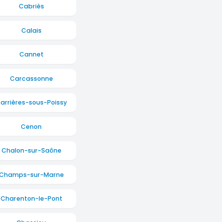
Cabriès
Calais
Cannet
Carcassonne
arrières-sous-Poissy
Cenon
Chalon-sur-Saône
Champs-sur-Marne
Charenton-le-Pont