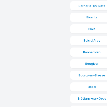
Bernerie-en-Retz
Biarritz
Blois
Bois d'Arcy
Bonnemain
Bougival
Bourg-en-Bresse
Bozel
Brétigny-sur-Orge