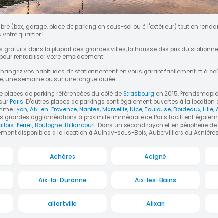
libre (box, garage, place de parking en sous-sol ou à l'extérieur) tout en rend
votre quartier !
s gratuits dans la plupart des grandes villes, la hausse des prix du station
 pour rentabiliser votre emplacement.
 changez vos habitudes de stationnement en vous garant facilement et à coû
née, une semaine ou sur une longue durée.
e places de parking référencées du côté de
Strasbourg
en 2015, Prendsmapl
 sur
Paris
. D'autres places de parkings sont également ouvertes à la location 
comme
Lyon
,
Aix-en-Provence
,
Nantes
,
Marseille
,
Nice
,
Toulouse
,
Bordeaux
,
Lille
,
es grandes agglomérations à proximité immédiate de Paris facilitent égale
llois-Perret
,
Boulogne-Billancourt.
Dans un second rayon et en périphérie de 
ement disponibles à la location à Aulnay-sous-Bois, Aubervilliers ou Asnière
Achères
Acigné
Aix-la-Duranne
Aix-les-Bains
alfortville
Alixan