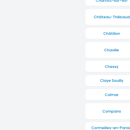
Charnoz-sur-Ain
Château-Thébaud
Châtillon
Chaville
Chessy
Claye Souilly
Colmar
Compans
Cormeilles-en-Parisi