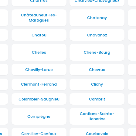
Chartres
Charvieu-Chavagneux
Châteauneuf-les-
Chatenay
Martigues
Chatou
Chavanoz
Chelles
Chêne-Bourg
Chevilly-Larue
Chevrue
Clermont-Ferrand
Clichy
Colombier-Saugnieu
Combrit
Conflans-Sainte-
Compiègne
Honorine
s
Cornillon-Confoux
Courbevoie