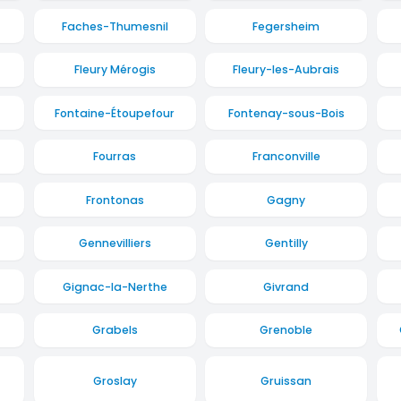
Faches-Thumesnil
Fegersheim
Fleury Mérogis
Fleury-les-Aubrais
Fontaine-Étoupefour
Fontenay-sous-Bois
Fourras
Franconville
Frontonas
Gagny
Gennevilliers
Gentilly
Gignac-la-Nerthe
Givrand
Grabels
Grenoble
Groslay
Gruissan