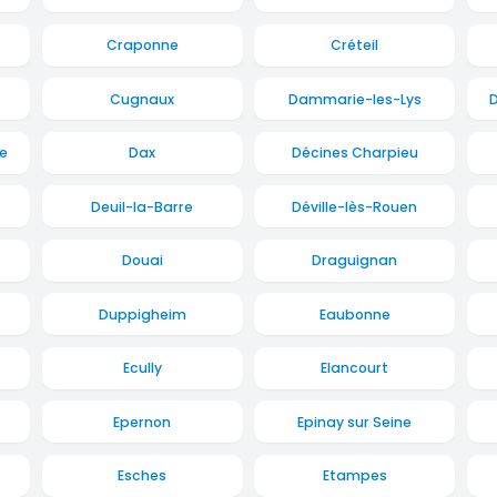
Craponne
Créteil
Cugnaux
Dammarie-les-Lys
e
Dax
Décines Charpieu
Deuil-la-Barre
Déville-lès-Rouen
Douai
Draguignan
Duppigheim
Eaubonne
Ecully
Elancourt
Epernon
Epinay sur Seine
Esches
Etampes