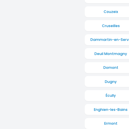
Couzeix
Cruseilles
Dammartin-en-Serv
Deuil Montmagny
Domont
Dugny
Écully
Enghien-les-Bains
Ermont