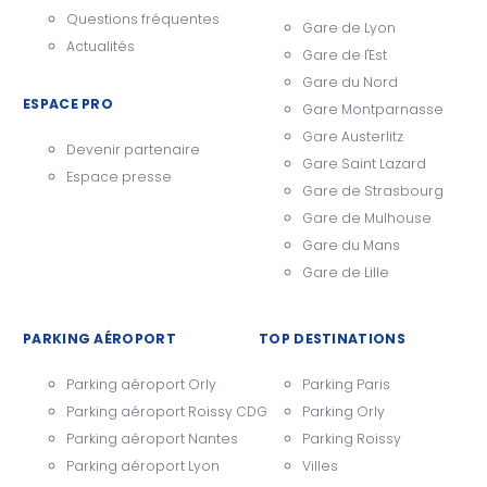
Questions fréquentes
Gare de Lyon
Actualités
Gare de l'Est
Gare du Nord
ESPACE PRO
Gare Montparnasse
Gare Austerlitz
Devenir partenaire
Gare Saint Lazard
Espace presse
Gare de Strasbourg
Gare de Mulhouse
Gare du Mans
Gare de Lille
PARKING AÉROPORT
TOP DESTINATIONS
Parking aéroport Orly
Parking Paris
Parking aéroport Roissy CDG
Parking Orly
Parking aéroport Nantes
Parking Roissy
Parking aéroport Lyon
Villes