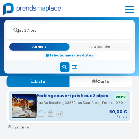
Au mois
A la journée
Sélectionnez des dates
Liste
Carte
Parking couvert privé aux 2 alpes
DISPO
Rue Du Rouchas, 38860 Les Deux Alpes, France · 0.39 km
80,00 €
/ mois
(1)
à partir de