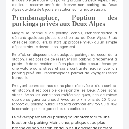
impossible de trouver un parking gratuit au Deux Alpes. Il est
d’ailleurs recommandé de réserver son parking au Deux
Alpes au-delà de 5 jours en station sur la haute saison.
Prendsmaplace, l’option des
parkings privés aux Deux Alpes
Malgré le manque de parking connu, Prendsmaplace a
déniché quelques places de choix au au Deux Alpes. Situé
chez des particuliers, la start-up propose mieux qu’un simple
dépose minute devant son logement.
En effet, en disposant de quelques parkings au coeur de la
station, il est possible de réserver son parking directement à
proximité de sa résidence. Bien plus pratique pour décharger
une voiture sans stress et sans contrainte horaire, louer un
parking privé via Prendsmaplace permet de voyager l’esprit
tranquille.
En ayant connaissance d’une place réservée et d’un contact
en station, il est possible de rejoindre les Deux Alpes sans
stress. Selon les conditions météorologiques, rien de mieux
que de se garer au chaud. Avec un prix moins de 20 % par
rapport au parking public, il faudra compter environ 50 à 70€
la semaine pour se garer chez un particulier.
Le développement du parking collaboratif
facilite une
location de parking
. Moins cher, pratique
et au plus
proche de son besoin
,
chacun peut gagner de l’argent