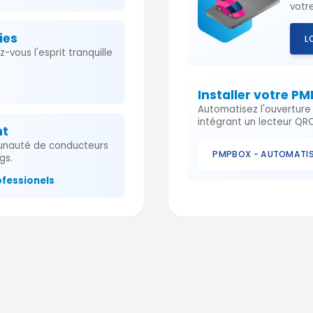
votre
ies
L
vous l'esprit tranquille
Installer votre P
Automatisez l'ouvertur
intégrant un lecteur QR
nt
nauté de conducteurs
PMPBOX - AUTOMATIS
gs.
ofessionels