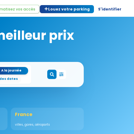
matisez vos accès
Louez votre parking
S'identifier
eilleur prix
A la journée
 des dates
France
villes, gares, aéroports