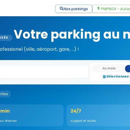
Nos parkings
PMPBOX - Auto
Votre parking au m
ISÉE
ssionel (ville, aéroport, gare, ...) !
Au mois
Sélectionnez
antes
 min
24/7
ur réserver
support et accès