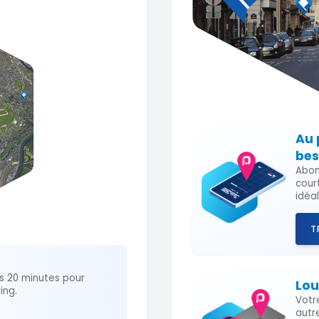
Au 
bes
Abon
cour
idéa
T
s 20 minutes pour
Lou
ing.
Votr
autr