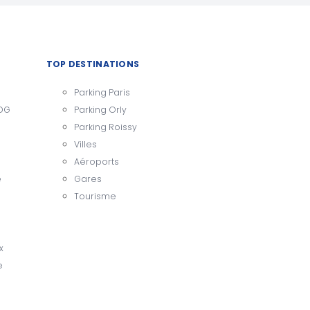
TOP DESTINATIONS
Parking Paris
CDG
Parking Orly
Parking Roissy
Villes
Aéroports
e
Gares
Tourisme
x
e