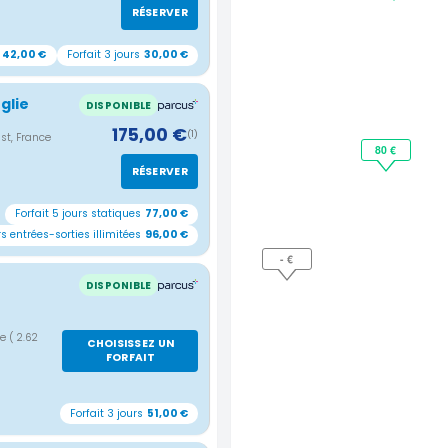
RÉSERVER
42,00 €
Forfait 3 jours
30,00 €
glie
DISPONIBLE
175,00 €
(1)
st, France
80 €
RÉSERVER
Forfait 5 jours statiques
77,00 €
rs entrées-sorties illimitées
96,00 €
- €
DISPONIBLE
ce
( 2.62
CHOISISSEZ UN
FORFAIT
Forfait 3 jours
51,00 €