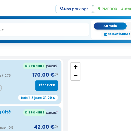
Nos parkings
PMPBOX - Auto
Au mois
Sélectionnez
+
DISPONIBLE
170,00 €
−
(1)
ce
( 0.75
RÉSERVER
forfait 3 jours
31,00 €
 Cité
DISPONIBLE
42,00 €
(1)
rance
( 0.8