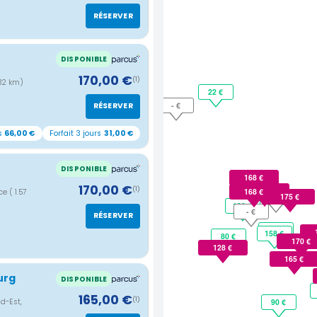
RÉSERVER
DISPONIBLE
170,00 €
(1)
.32 km)
22 €
- €
RÉSERVER
s
66,00 €
Forfait 3 jours
31,00 €
DISPONIBLE
168 €
170,00 €
(1)
- €
168 €
nce
( 1.57
175 €
- €
93 €
120 €
- €
RÉSERVER
144 €
158 €
80 €
170 €
128 €
165 €
urg
DISPONIBLE
165,00 €
(1)
90 €
nd-Est,