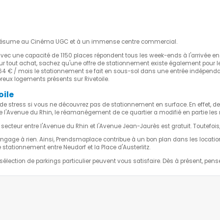
Forfait 6 jours statiques
70,00 €
€
Forfait 6 jours illimités
84,00 €
€
Forfait 3 jours illimités
42,00 €
 se résume au Cinéma UGC et à un immense centre commercial.
1) avec une capacité de 1150 places répondent tous les week-ends à l'arrivée
DISPONIBLE
 tout achat, sachez qu'une offre de stationnement existe également pour les r
64 € / mois le stationnement se fait en sous-sol dans une entrée indépendan
170,00 €
(1)
France
(
reux logements présents sur Rivetoile.
oile
RÉSERVER
as de stress si vous ne découvrez pas de stationnement en surface. En effet,
de l'Avenue du Rhin, le réamanégement de ce quartier a modifié en partie les
,00 €
Forfait week-end
30,00 €
Forfait 1 jour
20,00 €
secteur entre l'Avenue du Rhin et l'Avenue Jean-Jaurès est gratuit. Toutefois, 
ngage à rien. Ainsi, Prendsmaplace contribue à un bon plan dans les locations 
stationnement entre Neudorf et la Place d'Austerlitz.
DISPONIBLE
élection de parkings particulier peuvent vous satisfaire. Dès à présent, pen
170,00 €
(1)
st,
RÉSERVER
k-End
30,00 €
Journée
20,00 €