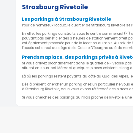
Strasbourg Rivetoile
Forfait 5 jours statiques
43,00 €
Forfait 5 jours illimités
63,00 
Les parkings à Strasbourg Rivetoile
Forfait 3 jours statiques
31,00 
Pour de nombreux locaux, le quartier de Strasbourg Rivetoile
En effet, les parkings construits sous le centre commercial (P
PARKING EUROPE WACKEN
pouvant pas bénéficier des 3 heures de stationnement offert pour
est également proposée pour de la location au mois. Au prix de 
6 Boulevard De Dresde, 67000 Strasbourg, 
l'accès est direct au siège de la Caisse D'épargne ou à de nomb
3.09 km)
Prendsmaplace, des parkings privés à Rivet
Si vous arrivez prochainement dans le quartier de Rivetoile, p
situent en sous-sol. Même si quelques places existent le long 
Forfait 5 jours
68
Là où les parkings restent payants du côté du Quai des Alpes, le 
Dès à présent, chercher un parking chez un particulier ne vous e
PARKING COUBERTIN
à Strasbourg Rivetoile, nous vous avons référencé des places de 
Si vous cherchez des parkings au mois proche de Rivetoile, une s
Rue Pierre de Coubertin, Strasbourg, Grand-E
France
( 3.2 km)
Forfait 5 jours
68,00 €
Wee