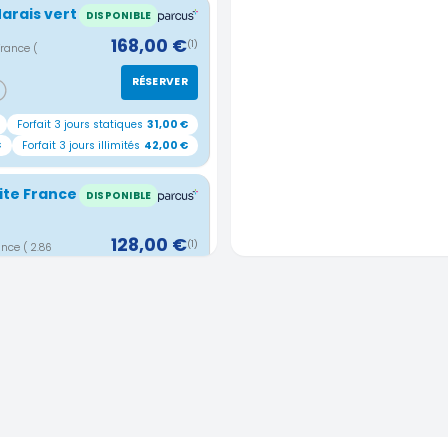
Marais vert
DISPONIBLE
168,00 €
(1)
 France
(
RÉSERVER
Forfait 3 jours statiques
31,00 €
€
Forfait 3 jours illimités
42,00 €
ite France
DISPONIBLE
128,00 €
(1)
rance
( 2.86
RÉSERVER
s
43,00 €
Forfait 3 jours
31,00 €
Wilson
DISPONIBLE
168,00 €
(1)
 2.92 km)
RÉSERVER