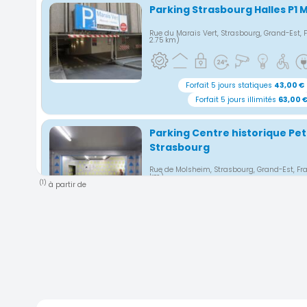
Parking Strasbourg Halles P1 
Rue du Marais Vert, Strasbourg, Grand-Est,
2.75 km)
Forfait 5 jours statiques
43,00 €
Forfait 5 jours illimités
63,00 
Parking Centre historique Pet
Strasbourg
Rue de Molsheim, Strasbourg, Grand-Est, F
km)
(1)
à partir de
Forfait 5 jour
Parking Strasbourg Halles P3 
Rue Des Halles, 67000 Strasbourg, France
(