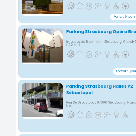
Forfait 5 jours
Parking Strasbourg Opéra Bro
Impasse de Bischheim, Strasbourg, Grand-E
( 2.2 km)
Forfait 5 jou
Parking Strasbourg Halles P2
Sébastopol
Rue De Sébastopol, 67000 Strasbourg, Fran
km)