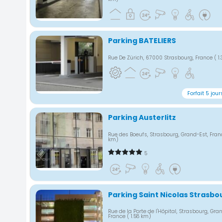
Parking BATELIERS
Rue De Zürich, 67000 Strasbourg, France
( 1
Forfait 5 jour
Parking Austerlitz
Rue des Boeufs, Strasbourg, Grand-Est, Fra
km)
5
Parking Saint Nicolas Strasbo
Rue de la Porte de l'Hôpital, Strasbourg, Gra
France
( 1.58 km)