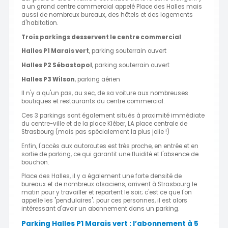
a un grand centre commercial appelé Place des Halles mais
aussi de nombreux bureaux, des hôtels et des logements
d'habitation.
Trois parkings desservent le centre commercial
:
Halles P1 Marais vert
, parking souterrain ouvert
Halles P2 Sébastopol
, parking souterrain ouvert
Halles P3 Wilson
, parking aérien
Il n'y a qu'un pas, au sec, de sa voiture aux nombreuses
boutiques et restaurants du centre commercial.
Ces 3 parkings sont également situés à proximité immédiate
du centre-ville et de la place Kléber, LA place centrale de
Strasbourg (mais pas spécialement la plus jolie !)
Enfin, l'accès aux autoroutes est très proche, en entrée et en
sortie de parking, ce qui garantit une fluidité et l'absence de
bouchon.
Place des Halles, il y a également une forte densité de
bureaux et de nombreux alsaciens, arrivent à Strasbourg le
matin pour y travailler et repartent le soir; c'est ce que l'on
appelle les "pendulaires"; pour ces personnes, il est alors
intéressant d'avoir un abonnement dans un parking.
Parking Halles P1 Marais vert : l’abonnement à 5