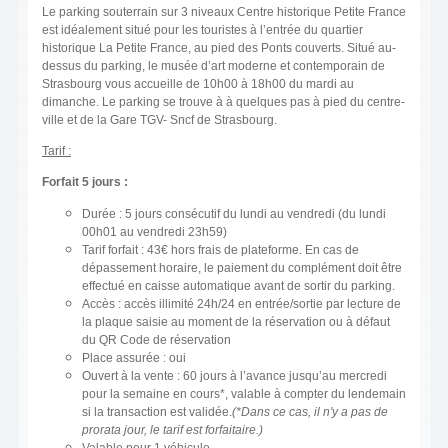
Le parking souterrain sur 3 niveaux Centre historique Petite France
est idéalement situé pour les touristes à l’entrée du quartier
historique La Petite France, au pied des Ponts couverts. Situé au-
dessus du parking, le musée d’art moderne et contemporain de
Strasbourg vous accueille de 10h00 à 18h00 du mardi au
dimanche. Le parking se trouve à à quelques pas à pied du centre-
ville et de la Gare TGV- Sncf de Strasbourg.
Tarif :
Forfait 5 jours :
Durée : 5 jours consécutif du lundi au vendredi (du lundi
00h01 au vendredi 23h59)
Tarif forfait : 43€ hors frais de plateforme. En cas de
dépassement horaire, le paiement du complément doit être
effectué en caisse automatique avant de sortir du parking.
Accès : accès illimité 24h/24 en entrée/sortie par lecture de
la plaque saisie au moment de la réservation ou à défaut
du QR Code de réservation
Place assurée : oui
Ouvert à la vente : 60 jours à l’avance jusqu’au mercredi
pour la semaine en cours*, valable à compter du lendemain
si la transaction est validée.
(*Dans ce cas, il n'y a pas de
prorata jour, le tarif est forfaitaire.)