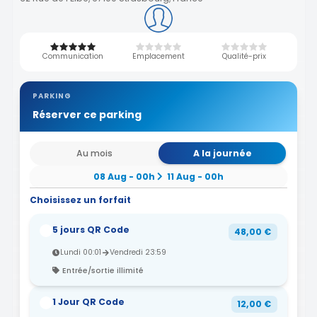
Communication
Emplacement
Qualité-prix
PARKING
Réserver ce parking
Au mois
A la journée
08 Aug - 00h
11 Aug - 00h
Choisissez un forfait
5 jours QR Code
48,00 €
Lundi 00:01
Vendredi 23:59
Entrée/sortie illimité
1 Jour QR Code
12,00 €