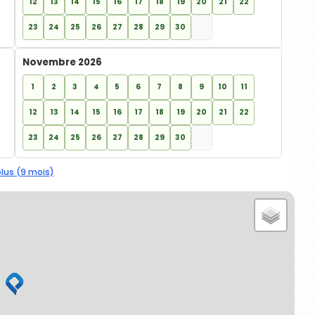
12
13
14
15
16
17
18
19
20
21
22
23
24
25
26
27
28
29
30
Novembre 2026
1
2
3
4
5
6
7
8
9
10
11
12
13
14
15
16
17
18
19
20
21
22
23
24
25
26
27
28
29
30
plus (9 mois)