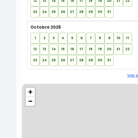
12
13
14
15
16
17
18
19
20
21
22
23
24
25
26
27
28
29
30
31
Octobre 2026
1
2
3
4
5
6
7
8
9
10
11
12
13
14
15
16
17
18
19
20
21
22
23
24
25
26
27
28
29
30
31
Voir 
+
−