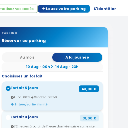
matisez vos accès
Louez votre parking
S'identifier
PARKING
Réserver ce parking
Au mois
A la journée
10 Aug - 00h
14 Aug - 23h
Choisissez un forfait
Forfait 5 jours
43,00 €
Lundi 00:01
Vendredi 23:59
Entrée/sortie illimité
Forfait 3 jours
31,00 €
72 heures à partir de l'heure d'arrivée saisie sur le site