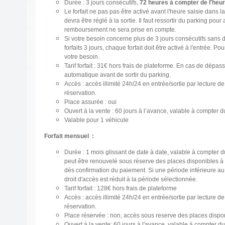
Durée : 3 jours consécutifs,
72 heures à compter de l'heur
Le forfait ne pas pas être activé avant l'heure saisie dans l
devra être réglé à la sortie. Il faut ressortir du parking p
remboursement ne sera prise en compte.
Si votre besoin concerne plus de 3 jours consécutifs sans
forfaits 3 jours, chaque forfait doit être activé à l'entrée. 
votre besoin.
Tarif forfait : 31€ hors frais de plateforme. En cas de dép
automatique avant de sortir du parking.
Accès : accès illimité 24h/24 en entrée/sortie par lecture
réservation.
Place assurée : oui
Ouvert à la vente : 60 jours à l’avance, valable à compter d
Valable pour 1 véhicule
Forfait mensuel :
Durée : 1 mois glissant de date à date, valable à compter du 
peut être renouvelé sous réserve des places disponibles à l
dès confirmation du paiement. Si une période inférieure au mo
droit d'accès est réduit à la période sélectionnée.
Tarif forfait : 128€ hors frais de plateforme
Accès : accès illimité 24h/24 en entrée/sortie par lecture
réservation.
Place réservée : non, accès sous reserve des places dispo
Ouvert à la vente: 60 jours à l'avance, valable à compter du