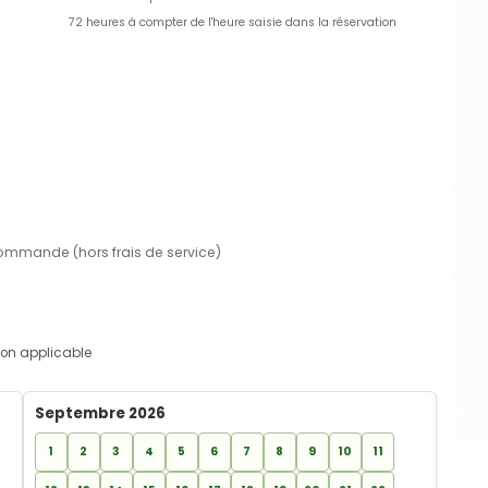
72 heures à compter de l'heure saisie dans la réservation
commande (hors frais de service)
on applicable
Septembre 2026
1
2
3
4
5
6
7
8
9
10
11