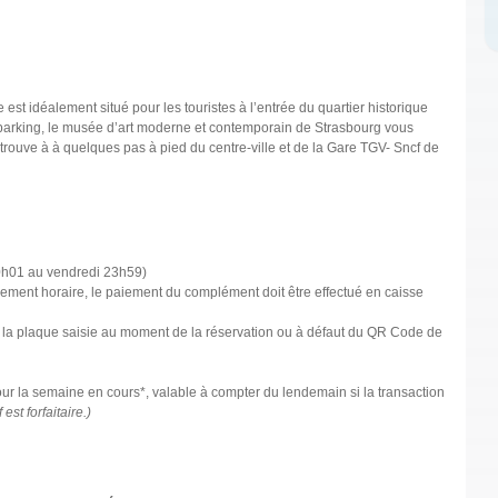
est idéalement situé pour les touristes à l’entrée du quartier historique
 parking, le musée d’art moderne et contemporain de Strasbourg vous
rouve à à quelques pas à pied du centre-ville et de la Gare TGV- Sncf de
00h01 au vendredi 23h59)
assement horaire, le paiement du complément doit être effectué en caisse
 de la plaque saisie au moment de la réservation ou à défaut du QR Code de
our la semaine en cours*, valable à compter du lendemain si la transaction
 est forfaitaire.)