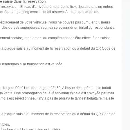
e saisie dans la réservation.
a réservation. En cas d'arrivée prématurée, le ticket horaire pris en entrée
our accéder au parking avec le forfait réservé. Aucune demande de
 déplacement de votre véhicule : vous ne pouvez pas cumuler plusieurs
Pour des durées supérieures, veuillez selectionner un forfait correspondant à
assement horaire, le paiement du complément doit être effectué en caisse
 de la plaque saisie au moment de la réservation ou à défaut du QR Code de
u lendemain si la transaction est validée.
1er jour 00h01 au dernier jour 23h59. A l'issue de la période, le forfait
a vente. Une prolongation de la réservation initiale est envoyée par mail
is est sélectionnée, il n'y a pas de prorata le tarif est forfaitaire mais le
 de la plaque saisie au moment de la réservation ou à défaut du QR Code de
nibles.
 lendemain si la transaction est validée.