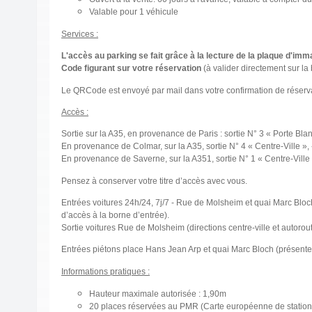
Valable pour 1 véhicule
Services :
L'accès au parking se fait grâce à la lecture de la plaque d'im
Code figurant sur votre réservation
(à valider directement sur la
Le QRCode est envoyé par mail dans votre confirmation de réserva
Accès :
Sortie sur la A35, en provenance de Paris : sortie N° 3 « Porte Bla
En provenance de Colmar, sur la A35, sortie N° 4 « Centre-Ville »,
En provenance de Saverne, sur la A351, sortie N° 1 « Centre-Ville 
Pensez à conserver votre titre d’accès avec vous.
Entrées voitures 24h/24, 7j/7 - Rue de Molsheim et quai Marc Bloch
d’accès à la borne d’entrée).
Sortie voitures Rue de Molsheim (directions centre-ville et autorout
Entrées piétons place Hans Jean Arp et quai Marc Bloch (présenter v
Informations pratiques :
Hauteur maximale autorisée : 1,90m
20 places réservées au PMR (Carte européenne de statio