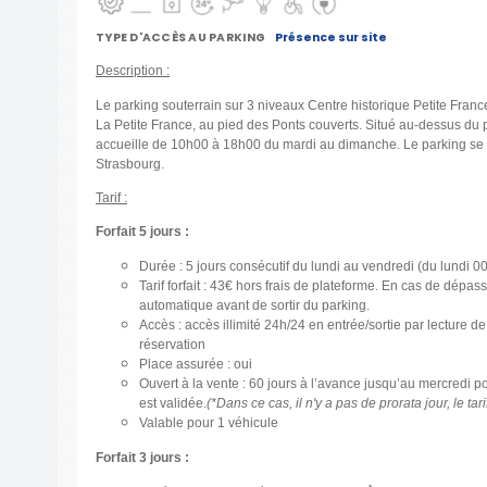
TYPE D'ACCÈS AU PARKING
Présence sur site
Description :
Le parking souterrain sur 3 niveaux Centre historique Petite France 
La Petite France, au pied des Ponts couverts. Situé au-dessus du
accueille de 10h00 à 18h00 du mardi au dimanche. Le parking se t
Strasbourg.
Tarif :
Forfait 5 jours :
Durée : 5 jours consécutif du lundi au vendredi (du lundi 
Tarif forfait : 43€ hors frais de plateforme. En cas de dép
automatique avant de sortir du parking.
Accès : accès illimité 24h/24 en entrée/sortie par lecture
réservation
Place assurée : oui
Ouvert à la vente : 60 jours à l’avance jusqu’au mercredi p
est validée.
(*Dans ce cas, il n'y a pas de prorata jour, le tarif
Valable pour 1 véhicule
Forfait 3 jours :