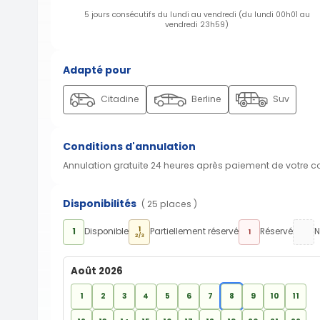
5 jours consécutifs du lundi au vendredi (du lundi 00h01 au
vendredi 23h59)
Adapté pour
Citadine
Berline
Suv
Conditions d'annulation
Annulation gratuite 24 heures après paiement de votre 
Disponibilités
( 25 places )
1
1
Disponible
Partiellement réservé
Réservé
N
1
2/3
Août 2026
1
2
3
4
5
6
7
8
9
10
11