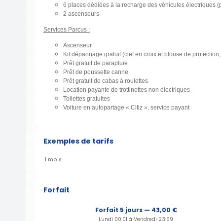
6 places dédiées à la recharge des véhicules électriques (p
2 ascenseurs
Services Parcus :
Ascenseur
Kit dépannage gratuit (clef en croix et blouse de protection,
Prêt gratuit de parapluie
Prêt de poussette canne
Prêt gratuit de cabas à roulettes
Location payante de trottinettes non électriques
Toilettes gratuites
Voiture en autopartage « Citiz », service payant
Exemples de tarifs
1 mois
Forfait
Forfait 5 jours — 43,00 €
Lundi 00:01 à Vendredi 23:59