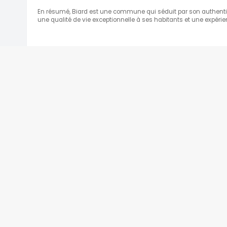
En résumé, Biard est une commune qui séduit par son authentici
une qualité de vie exceptionnelle à ses habitants et une expérien
A PROPOS
PARK
Qui sommes-nous ?
Notre charte
CGU - Mentions légales
Témoignages