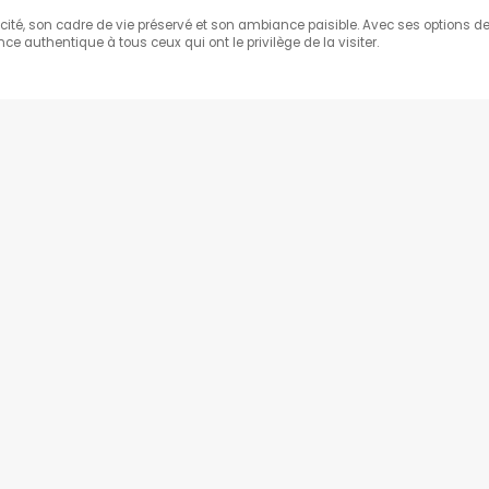
té, son cadre de vie préservé et son ambiance paisible. Avec ses options de
ce authentique à tous ceux qui ont le privilège de la visiter.
ING VACANCES
PARKING AÉROPORT
Parking Disneyland
Parking aéroport Orly
Parking Ile d'Yeu
Parking aéroport Roissy 
Parking Biarritz
Parking aéroport Nantes
Parking Nice
Parking aéroport Lyon