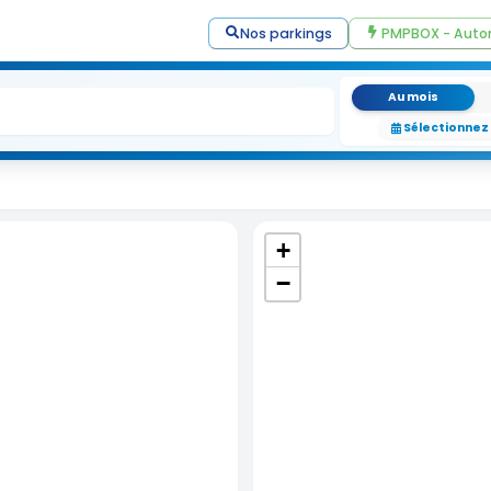
Nos parkings
PMPBOX - Auto
Au mois
Sélectionnez
+
−