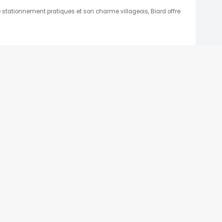
 stationnement pratiques et son charme villageois, Biard offre
TOP DESTINATIONS
Parking Paris
CDG
Parking Orly
Parking Roissy
Villes