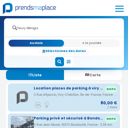
Au mois
A la journée
Sélectionnez des dates
Liste
Carte
Location places de parking à viry Châtillon 3 rue Ajaccio
DISPO
3 Rue d'Ajaccio, Viry-Châtillon, Île-de-France, France · 3.09 km
80,00 €
/ mois
Parking privé et sécurisé à Bondoufle ESPRIT PARC
DISPO
5 Rue Jean Mazel, 91070 Bondoufle, France · 3.36 km