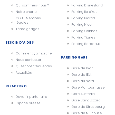
Qui sommes-nous ?
Parking Disneyland
Notre charte
Parking Ile d'Yeu
CGU - Mentions
Parking Biarritz
légales
Parking Nice
Témoignages
Parking Cannes
Parking Tignes
BESOIN D'AIDE ?
Parking Bordeaux
Comment ça marche
PARKING GARE
Nous contacter
Questions fréquentes
Gare de Lyon
Actualités
Gare de l'Est
Gare du Nord
ESPACE PRO
Gare Montparnasse
Gare Austerlitz
Devenir partenaire
Gare Saint Lazard
Espace presse
Gare de Strasbourg
Gare de Mulhouse