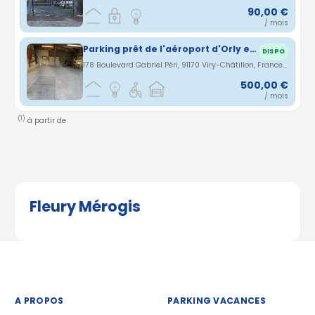
90,00 €
/ mois
Parking prêt de l'aéroport d'Orly et Gare de Juvisy
DISPO
178 Boulevard Gabriel Péri, 91170 Viry-Châtillon, France · 3.7 km
500,00 €
/ mois
(1)
à partir de
Fleury Mérogis
A PROPOS
PARKING VACANCES