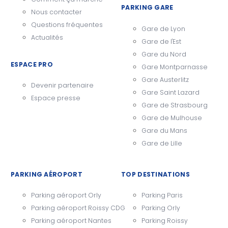
PARKING GARE
Nous contacter
Questions fréquentes
Gare de Lyon
Actualités
Gare de l'Est
Gare du Nord
ESPACE PRO
Gare Montparnasse
Gare Austerlitz
Devenir partenaire
Gare Saint Lazard
Espace presse
Gare de Strasbourg
Gare de Mulhouse
Gare du Mans
Gare de Lille
PARKING AÉROPORT
TOP DESTINATIONS
Parking aéroport Orly
Parking Paris
Parking aéroport Roissy CDG
Parking Orly
Parking aéroport Nantes
Parking Roissy