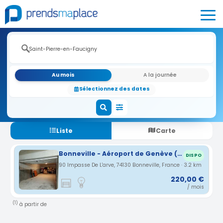
Au mois
A la journée
Sélectionnez des dates
Liste
Carte
Bonneville - Aéroport de Genève (GVA)
DISPO
90 Impasse De L'arve, 74130 Bonneville, France · 3.2 km
220,00 €
/ mois
(1)
à partir de