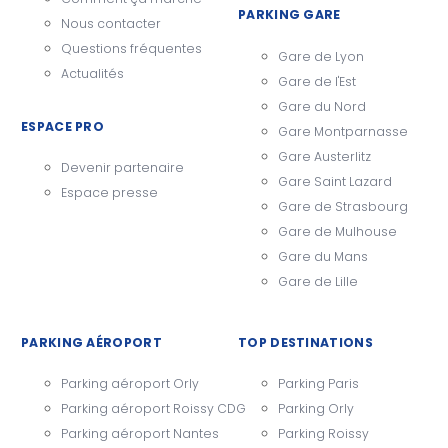
PARKING GARE
Nous contacter
Questions fréquentes
Gare de Lyon
Actualités
Gare de l'Est
Gare du Nord
ESPACE PRO
Gare Montparnasse
Gare Austerlitz
Devenir partenaire
Gare Saint Lazard
Espace presse
Gare de Strasbourg
Gare de Mulhouse
Gare du Mans
Gare de Lille
PARKING AÉROPORT
TOP DESTINATIONS
Parking aéroport Orly
Parking Paris
Parking aéroport Roissy CDG
Parking Orly
Parking aéroport Nantes
Parking Roissy