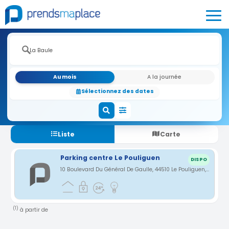
Au mois
A la journée
Sélectionnez des dates
Liste
Carte
Parking centre Le Pouliguen
DISPO
10 Boulevard Du Général De Gaulle, 44510 Le Pouliguen, France · 1.73 km
(1)
à partir de