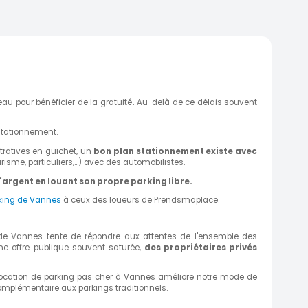
au pour bénéficier de la gratuité
.
Au-delà de ce délais souvent
 stationnement.
tratives en guichet, un
bon plan stationnement existe avec
isme, particuliers,...) avec des automobilistes.
'argent en louant son propre parking libre.
rking de Vannes
à ceux des loueurs de Prendsmaplace.
 de Vannes tente de répondre aux attentes de l'ensemble des
ne offre publique souvent saturée,
des propriétaires privés
 location de parking pas cher à Vannes améliore notre mode de
complémentaire aux parkings traditionnels.