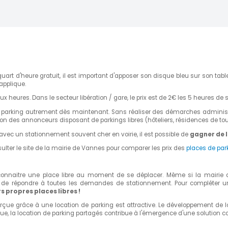
art d'heure gratuit, il est important d'apposer son disque bleu sur son table
'applique.
eux heures. Dans le secteur libération / gare, le prix est de 2€ les 5 heures de
un parking autrement dès maintenant. Sans réaliser des démarches adminis
tion des annonceurs disposant de parkings libres (hôteliers, résidences de tour
avec un stationnement souvent cher en voirie, il est possible de
gagner de l
ulter le site de la mairie de Vannes pour comparer les prix des
places de pa
e connaitre une place libre au moment de se déplacer. Même si la mairie
ible de répondre à toutes les demandes de stationnement. Pour compléter u
s propres places libres !
erçue grâce à une location de parking est attractive. Le développement de
ique, la location de parking partagés contribue à l'émergence d'une solution 