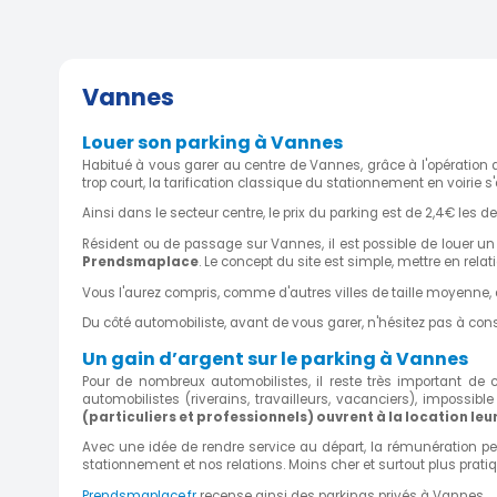
Vannes
Louer son parking à Vannes
Habitué à vous garer au centre de Vannes, grâce à l'opération qu
trop court, la tarification classique du stationnement en voirie s
Ainsi dans le secteur centre, le prix du parking est de 2,4€ les d
Résident ou de passage sur Vannes, il est possible de louer 
Prendsmaplace
. Le concept du site est simple, mettre en rela
Vous l'aurez compris, comme d'autres villes de taille moyenne, 
Du côté automobiliste, avant de vous garer, n'hésitez pas à cons
Un
gain d’argent
sur le parking à
Vannes
Pour de nombreux automobilistes, il reste très important d
automobilistes (riverains, travailleurs, vacanciers), imposs
(particuliers et professionnels) ouvrent à la location leur
Avec une idée de rendre service au départ, la rémunération p
stationnement et nos relations. Moins cher et surtout plus prat
Prendsmaplace.fr
recense ainsi des parkings privés à
Vannes
.