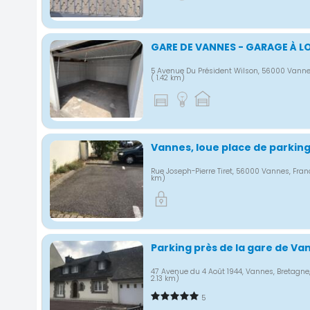
GARE DE VANNES - GARAGE À L
5 Avenue Du Président Wilson, 56000 Vanne
( 1.42 km)
Vannes, loue place de parkin
Rue Joseph-Pierre Tiret, 56000 Vannes, Fra
km)
Parking près de la gare de Va
47 Avenue du 4 Août 1944, Vannes, Bretagne
2.13 km)
5