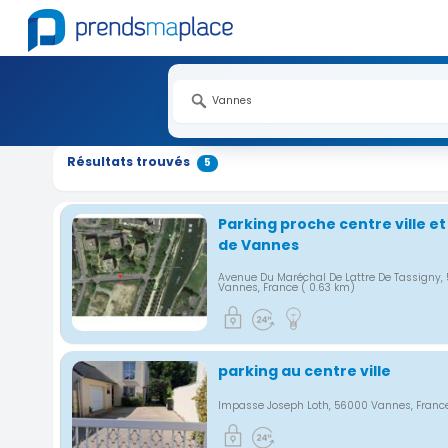
Nouveauté
Nouveauté
Nouveauté
Nouveauté
Nouveauté
Résultats trouvés
5
Parking proche centre ville e
de Vannes
Avenue Du Maréchal De Lattre De Tassigny,
Vannes, France
( 0.63 km)
parking au centre ville
Impasse Joseph Loth, 56000 Vannes, Fran