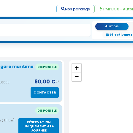
Nos parkings
PMPBOX - Auto
Au mois
Sélectionnez
t gare maritime
+
DISPONIBLE
−
60,00 €
(1)
 56000
CONTACTER
DISPONIBLE
ce
( 1.11 km)
RÉSERVATION
UNIQUEMENT À LA
JOURNÉE