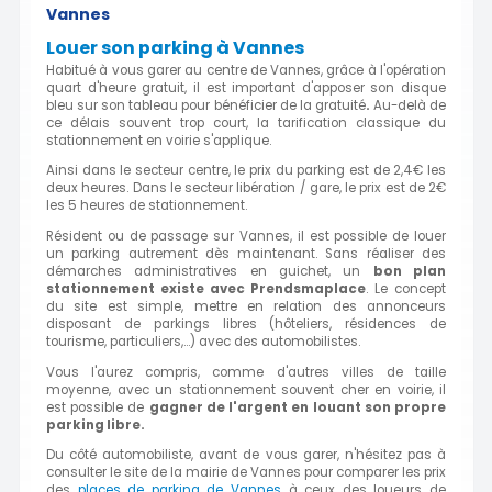
Vannes
Louer son parking à Vannes
Habitué à vous garer au centre de Vannes, grâce à l'opération
quart d'heure gratuit, il est important d'apposer son disque
bleu sur son tableau pour bénéficier de la gratuité
.
Au-delà de
ce délais souvent trop court, la tarification classique du
stationnement en voirie s'applique.
Ainsi dans le secteur centre, le prix du parking est de 2,4€ les
deux heures. Dans le secteur libération / gare, le prix est de 2€
les 5 heures de stationnement.
Résident ou de passage sur Vannes, il est possible de louer
un parking autrement dès maintenant. Sans réaliser des
démarches administratives en guichet, un
bon plan
stationnement existe avec Prendsmaplace
. Le concept
du site est simple, mettre en relation des annonceurs
disposant de parkings libres (hôteliers, résidences de
tourisme, particuliers,...) avec des automobilistes.
Vous l'aurez compris, comme d'autres villes de taille
moyenne, avec un stationnement souvent cher en voirie, il
est possible de
gagner de l'argent en louant son propre
parking libre.
Du côté automobiliste, avant de vous garer, n'hésitez pas à
consulter le site de la mairie de Vannes pour comparer les prix
des
places de parking de Vannes
à ceux des loueurs de