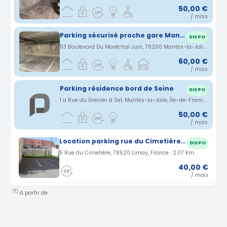
50,00 €
/ mois
Parking sécurisé proche gare Mantes-la-Jolie
DISPO
113 Boulevard Du Maréchal Juin, 78200 Mantes-la-Jolie, France · 0.71 km
60,00 €
/ mois
Parking résidence bord de Seine
DISPO
1 a Rue du Grenier à Sel, Mantes-la-Jolie, Île-de-France, France · 1.25 km
50,00 €
/ mois
Location parking rue du Cimetière à Limay (78)
DISPO
5 Rue du Cimetière, 78520 Limay, France · 2.07 km
40,00 €
/ mois
(1)
à partir de