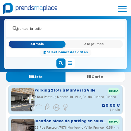
Au mois
A la journée
Sélectionnez des dates
Liste
Carte
Parking 2 lots à Mantes la Ville
DISPO
7 Rue Pasteur, Mantes-la-Ville, Île-de-France, France · 0.55 km
120,00 €
/ mois
location place de parking en sous-sol sécurisé dans une résidence
DISPO
25 Rue Pasteur, 78711 Mantes-la-Ville, France · 0.58 km