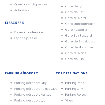
Questions fréquentes
Gare de Lyon
Actualités
Gare de l'Est
Gare du Nord
ESPACE PRO
Gare Montparnasse
Gare Austerlitz
Devenir partenaire
Gare Saint Lazard
Espace presse
Gare de Strasbourg
Gare de Mulhouse
Gare du Mans
Gare de Lille
PARKING AÉROPORT
TOP DESTINATIONS
Parking aéroport Orly
Parking Paris
Parking aéroport Roissy CDG
Parking Orly
Parking aéroport Nantes
Parking Roissy
Parking aéroport Lyon
Villes