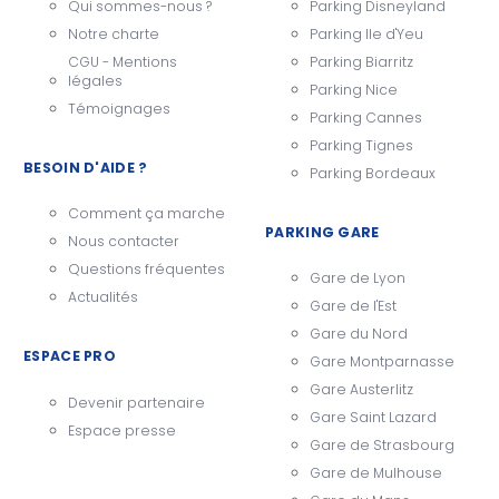
Qui sommes-nous ?
Parking Disneyland
Notre charte
Parking Ile d'Yeu
CGU - Mentions
Parking Biarritz
légales
Parking Nice
Témoignages
Parking Cannes
Parking Tignes
BESOIN D'AIDE ?
Parking Bordeaux
Comment ça marche
PARKING GARE
Nous contacter
Questions fréquentes
Gare de Lyon
Actualités
Gare de l'Est
Gare du Nord
ESPACE PRO
Gare Montparnasse
Gare Austerlitz
Devenir partenaire
Gare Saint Lazard
Espace presse
Gare de Strasbourg
Gare de Mulhouse