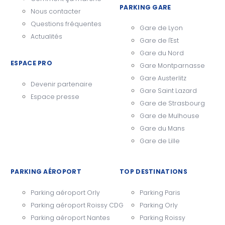
PARKING GARE
Nous contacter
Questions fréquentes
Gare de Lyon
Actualités
Gare de l'Est
Gare du Nord
ESPACE PRO
Gare Montparnasse
Gare Austerlitz
Devenir partenaire
Gare Saint Lazard
Espace presse
Gare de Strasbourg
Gare de Mulhouse
Gare du Mans
Gare de Lille
PARKING AÉROPORT
TOP DESTINATIONS
Parking aéroport Orly
Parking Paris
Parking aéroport Roissy CDG
Parking Orly
Parking aéroport Nantes
Parking Roissy