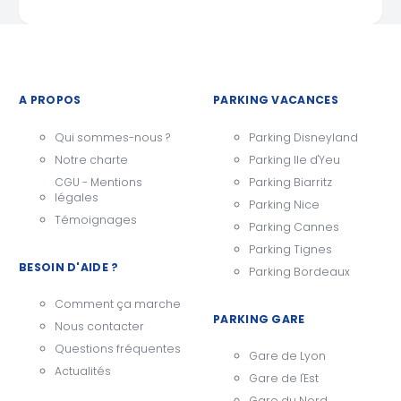
A PROPOS
PARKING VACANCES
Qui sommes-nous ?
Parking Disneyland
Notre charte
Parking Ile d'Yeu
CGU - Mentions
Parking Biarritz
légales
Parking Nice
Témoignages
Parking Cannes
Parking Tignes
BESOIN D'AIDE ?
Parking Bordeaux
Comment ça marche
PARKING GARE
Nous contacter
Questions fréquentes
Gare de Lyon
Actualités
Gare de l'Est
Gare du Nord