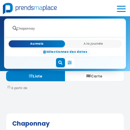
Au mois
A la journée
Sélectionnez des dates
Liste
Carte
(1)
à partir de
Chaponnay