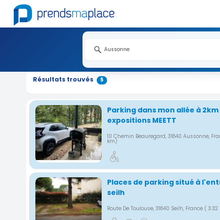
Nouveauté
Nouveauté
Nouveauté
Nouveauté
Nouveauté
Résultats trouvés
5
Parking dans mon allée à 2km
expositions MEETT
10 Chemin Beauregard, 31840 Aussonne, Fr
km)
Places de parking situé à l'ent
seilh
Route De Toulouse, 31840 Seilh, France
( 3.32