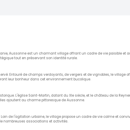
nie, Aussonne est un charmant village offrant un cadre de vie paisible et 
tégique tout en préservant son identité rurale.
rvé. Entouré de champs verdoyants, de vergers et de vignobles, le village of
ront leur bonheur dans cet environnement bucolique.
storique. L'église Saint-Martin, datant du XIe siècle, et le château de la Re
nelles ajoutent au charme pittoresque de Aussonne.
oin de l'agitation urbaine, le village propose un cadre de vie calme et conviv
e nombreuses associations et activités.