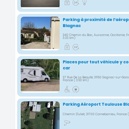
Parking à proximité de l’aéro
Blagnac
340 Chemin du Bac, Aussonne, Occitanie, F
3.33 km)
Places pour tout véhicule y 
car
37 Rue De La Beauté, 31150 Gagnac-sur-Garo
France
( 3.53 km)
Parking Aéroport Toulouse B
Chemin D'uliet, 31700 Cornebarrieu, France