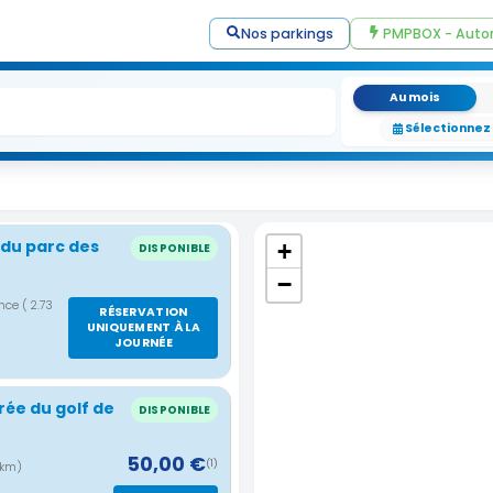
Nos parkings
PMPBOX - Auto
Au mois
Sélectionnez
 du parc des
+
DISPONIBLE
−
ance
( 2.73
RÉSERVATION
UNIQUEMENT À LA
JOURNÉE
rée du golf de
DISPONIBLE
50,00 €
(1)
 km)