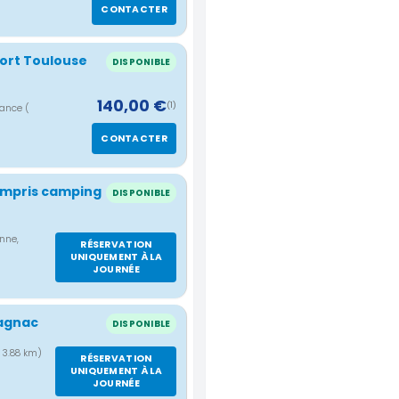
CONTACTER
port Toulouse
DISPONIBLE
140,00 €
(1)
rance
(
CONTACTER
compris camping
DISPONIBLE
nne,
RÉSERVATION
UNIQUEMENT À LA
JOURNÉE
lagnac
DISPONIBLE
( 3.88 km)
RÉSERVATION
UNIQUEMENT À LA
JOURNÉE