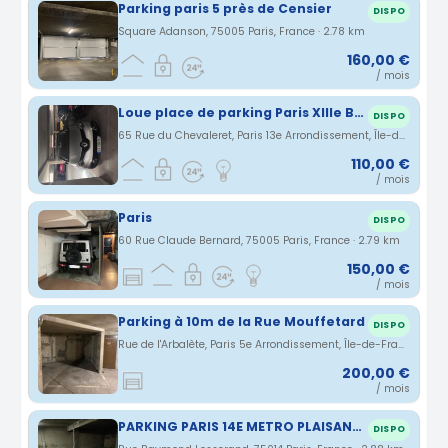
Parking paris 5 près de Censier
DISPO
Square Adanson, 75005 Paris, France · 2.78 km
160,00 €
/ mois
Loue place de parking Paris XIIIe BNF
DISPO
65 Rue du Chevaleret, Paris 13e Arrondissement, Île-de-France, France · 2.79 km
110,00 €
/ mois
Paris
DISPO
60 Rue Claude Bernard, 75005 Paris, France · 2.79 km
150,00 €
/ mois
Parking à 10m de la Rue Mouffetard
DISPO
Rue de l'Arbalète, Paris 5e Arrondissement, Île-de-France, France · 2.83 km
200,00 €
/ mois
PARKING PARIS 14E METRO PLAISANCE
DISPO