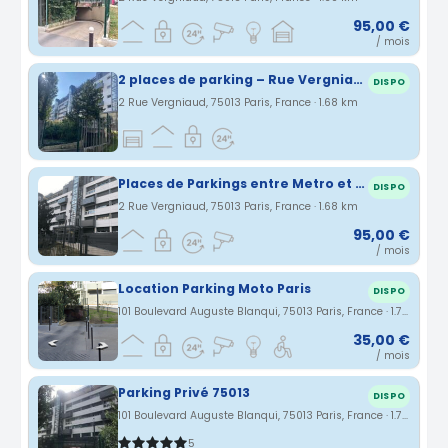
95,00 €
/ mois
2 places de parking – Rue Vergniaud – Glacière / Corvisard
DISPO
2 Rue Vergniaud, 75013 Paris, France · 1.68 km
Places de Parkings entre Metro et Glacière
DISPO
2 Rue Vergniaud, 75013 Paris, France · 1.68 km
95,00 €
/ mois
Location Parking Moto Paris
DISPO
101 Boulevard Auguste Blanqui, 75013 Paris, France · 1.7 km
35,00 €
/ mois
Parking Privé 75013
DISPO
101 Boulevard Auguste Blanqui, 75013 Paris, France · 1.7 km
5