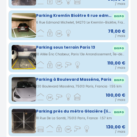
/ mois
Parking Kremlin Bicêtre 6 rue edmond michelet
DISPO
6 Rue Edmond Michelet, 94270 Le Kremlin-Bicêtre, France · 1.52 km
78,00 €
/ mois
Parking sous terrain Paris 13
DISPO
10 Allée Éric Chabeur, Paris 13e Arrondissement, Île-de-France, France · 1.53 km
110,00 €
/ mois
Parking à Boulevard Masséna, Paris
DISPO
130 Boulevard Masséna, 75013 París, Francia · 1.55 km
100,00 €
/ mois
Parking près du métro Glacière (ligne 6) et bus 21/64
DISPO
111 Rue De La Santé, 75013 Paris, France · 1.57 km
130,00 €
/ mois