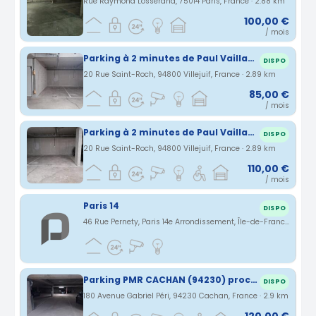
Rue Raymond Losserand, 75014 Paris, France · 2.88 km
100,00 €
/ mois
Parking à 2 minutes de Paul Vaillant Couturier (ligne 7)
DISPO
20 Rue Saint-Roch, 94800 Villejuif, France · 2.89 km
85,00 €
/ mois
Parking à 2 minutes de Paul Vaillant Couturier (ligne 7)
DISPO
20 Rue Saint-Roch, 94800 Villejuif, France · 2.89 km
110,00 €
/ mois
Paris 14
DISPO
46 Rue Pernety, Paris 14e Arrondissement, Île-de-France, France · 2.89 km
Parking PMR CACHAN (94230) proche A6-A10-A86-Paris-Orly-Rungis-gare de Lyon (ligne 14 à 600 mètres 4 stations)
DISPO
180 Avenue Gabriel Péri, 94230 Cachan, France · 2.9 km
120,00 €