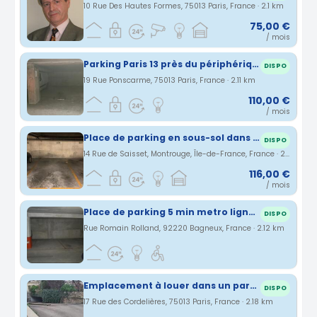
10 Rue Des Hautes Formes, 75013 Paris, France · 2.1 km
75,00 €
/ mois
Parking Paris 13 près du périphérique des stations Olympiades et Bibliothèque François Mitterrand
DISPO
19 Rue Ponscarme, 75013 Paris, France · 2.11 km
110,00 €
/ mois
Place de parking en sous-sol dans une résidence privée sécurisée
DISPO
14 Rue de Saisset, Montrouge, Île-de-France, France · 2.11 km
116,00 €
/ mois
Place de parking 5 min metro ligne 4
DISPO
Rue Romain Rolland, 92220 Bagneux, France · 2.12 km
Emplacement à louer dans un parking souterrain entre 5e et 13 e arrondissement de Paris
DISPO
17 Rue des Cordelières, 75013 Paris, France · 2.18 km