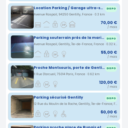
Location Parking / Garage ultra-sécurisé - Gentilly (Proche M14 / RER B)
DISPO
Avenue Raspail, 94250 Gentilly, France · 0.3 km
70,00 €
/ mois
Parking souterrain près de la marie de gentilly
DISPO
Avenue Raspail, Gentilly, Île-de-France, France · 0.32 km
55,00 €
/ mois
Proche Montsouris, porte de Gentilly et stade Charlety. Tram à côté
DISPO
11 Rue D'arcueil, 75014 Paris, France · 0.62 km
120,00 €
/ mois
Parking sécurisé Gentilly
DISPO
12 Rue du Moulin de la Roche, Gentilly, Île-de-France, France · 0.63 km
60,00 €
/ mois
Parking proche place de Rungis et Cité florale