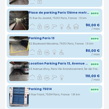
Place de parking Paris 13ème metro Olympiades - 11m²
DISPO
75 Rue Du Javelot, 75013 Paris, France · 1.9 km
90,00 €
/ mois
Parking Paris 13
DISPO
82 Boulevard Masséna, 75013 Paris, France · 1.9 km
80,00 €
/ mois
Location Parking Paris 13, Avenue d'Ivry - 4ème sous-sol - Place 1205 Bis
DISPO
23 Avenue d'Ivry, Paris 13e Arrondissement, Île-de-France, France · 1.91 km
110,00 €
/ mois
Parking 75014
DISPO
6 Rue Friant, 75014 Paris, France · 1.91 km