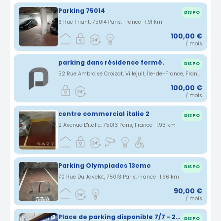
Parking 75014
DISPO
6 Rue Friant, 75014 Paris, France · 1.91 km
100,00 €
/ mois
parking dans résidence fermé.
DISPO
52 Rue Ambroise Croizat, Villejuif, Île-de-France, France · 1.92 km
100,00 €
/ mois
centre commercial italie 2
DISPO
2 Avenue D'italie, 75013 Paris, France · 1.93 km
Parking Olympiades 13eme
DISPO
70 Rue Du Javelot, 75013 Paris, France · 1.96 km
90,00 €
/ mois
Place de parking disponible 7/7 - 24/24
DISPO