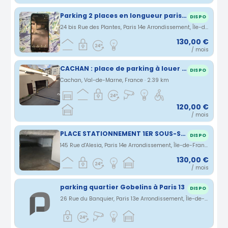
Parking 2 places en longueur paris 14°
DISPO
24 bis Rue des Plantes, Paris 14e Arrondissement, Île-de-France, France · 2.32 km
130,00 €
/ mois
CACHAN : place de parking à louer (centre-ville)
DISPO
Cachan, Val-de-Marne, France · 2.39 km
120,00 €
/ mois
PLACE STATIONNEMENT 1ER SOUS-SOL PARIS 14 DIDOT
DISPO
145 Rue d'Alesia, Paris 14e Arrondissement, Île-de-France, France · 2.39 km
130,00 €
/ mois
parking quartier Gobelins à Paris 13
DISPO
26 Rue du Banquier, Paris 13e Arrondissement, Île-de-France, France · 2.4 km