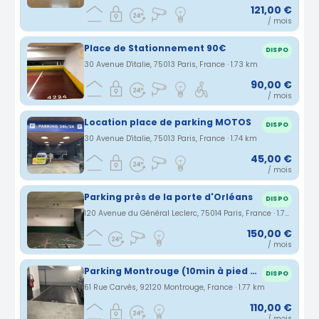
121,00 €
/ mois
Place de Stationnement 90€
DISPO
30 Avenue D'italie, 75013 Paris, France · 1.73 km
90,00 €
/ mois
Location place de parking MOTOS
DISPO
30 Avenue D'italie, 75013 Paris, France · 1.74 km
45,00 €
/ mois
Parking près de la porte d'Orléans
DISPO
120 Avenue du Général Leclerc, 75014 Paris, France · 1.76 km
150,00 €
/ mois
Parking Montrouge (10min à pied porte d'orléans)
DISPO
61 Rue Carvès, 92120 Montrouge, France · 1.77 km
110,00 €
/ mois