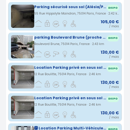
Parking sécurisé sous sol (Alésia/Pernety), accès avec monte-voiture
DISPO
55 Rue Hippolyte Maindron, 75014 Paris, France · 2.42 km
105,00 €
/ mois
parking Boulevard Brune (proche TRAM T3, arrêt DIDOT)
DISPO
Boulevard Brune, 75014 Paris, France · 2.43 km
130,00 €
/ mois
Location Parking privé en sous sol PARIS 14
DISPO
12 Rue Boulitte, 75014 Paris, France · 2.46 km
130,00 €
/ mois
Location Parking privé en sous sol PARIS 14
DISPO
12 Rue Boulitte, 75014 Paris, France · 2.46 km
130,00 €
/ mois
🅿️ Location Parking Multi-Véhicules - Ivry-sur-Seine (94200) proche Paris 13eme Porte d’Italie
DISPO