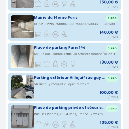
150,00 €
/ mois
Mairie du 14eme Paris
DISPO
19 Rue Brézin, 75000;75001;75002;75003;75004;75005;75006;75007;75008;75009;75010;75011;75012;75013;75014;75015;75016;75017;75018;75019;75020;75116 Paris, France · 2.2 km
140,00 €
/ mois
Place de parking Paris 14è
DISPO
64 Rue des Plantes, Paris 14e Arrondissement, Île-de-France, France · 2.21 km
130,00 €
/ mois
Parking extérieur Villejuif rue guy moquet (94)
DISPO
56 rue guy moquet villejuif · 2.22 km
100,00 €
/ mois
Place de parking privée et sécurisée au 1er sous soul, Paris 75014
DISPO
Rue Des Plantes, 75014 Paris, France · 2.22 km
105,00 €
/ mois