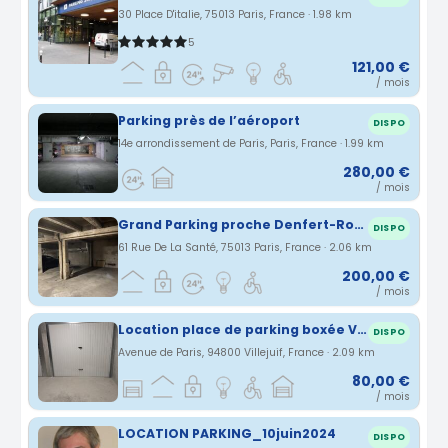
30 Place D'italie, 75013 Paris, France · 1.98 km
5
121,00 €
/ mois
Parking près de l’aéroport
DISPO
14e arrondissement de Paris, Paris, France · 1.99 km
280,00 €
/ mois
Grand Parking proche Denfert-Rochereau
DISPO
61 Rue De La Santé, 75013 Paris, France · 2.06 km
200,00 €
/ mois
Location place de parking boxée Villejuif
DISPO
Avenue de Paris, 94800 Villejuif, France · 2.09 km
80,00 €
/ mois
LOCATION PARKING_10juin2024
DISPO