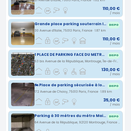
21 Avenue d'Italie, 75013 Paris, France · 1.82 km
110,00 €
/ mois
Grande place parking souterrain Italie 2 Paris 13
DISPO
30 Avenue d'Italie, 75013 Paris, France · 1.87 km
110,00 €
/ mois
1 PLACE DE PARKING FACE DU METRO DE MONTROUGE
DISPO
63 bis Avenue de la République, Montrouge, Île-de-France, France · 1.88 km
130,00 €
/ mois
🏍️ Place de parking sécurisée à louer pour moto, scooter ou vélos
DISPO
172 Avenue de Choisy, 75013 Paris, France · 1.89 km
35,00 €
/ mois
Parking à 30 mètres du métro Mairie de Montrouge Ligne 4
DISPO
64 Avenue de la République, 92120 Montrouge, France · 1.89 km