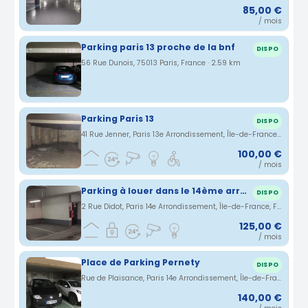
85,00 €
/ mois
Parking paris 13 proche de la bnf
DISPO
56 Rue Dunois, 75013 Paris, France · 2.59 km
Parking Paris 13
DISPO
41 Rue Jenner, Paris 13e Arrondissement, Île-de-France, France · 2.62 km
100,00 €
/ mois
Parking à louer dans le 14ème arrondissement de Paris, surveillance 24/7
DISPO
2 Rue Didot, Paris 14e Arrondissement, Île-de-France, France · 2.68 km
125,00 €
/ mois
Place de Parking Pernety
DISPO
Rue de Plaisance, Paris 14e Arrondissement, Île-de-France, France · 2.72 km
140,00 €