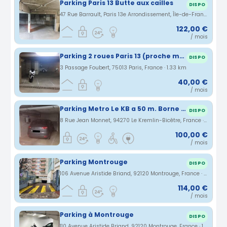
Parking Paris 13 Butte aux cailles
DISPO
47 Rue Barrault, Paris 13e Arrondissement, Île-de-France, France · 1.32 km
122,00 €
/ mois
Parking 2 roues Paris 13 (proche métro Tolbiac)
DISPO
3 Passage Foubert, 75013 Paris, France · 1.33 km
40,00 €
/ mois
Parking Metro Le KB a 50 m. Borne éléctrique additionnelle
DISPO
8 Rue Jean Monnet, 94270 Le Kremlin-Bicêtre, France · 1.35 km
100,00 €
/ mois
Parking Montrouge
DISPO
106 Avenue Aristide Briand, 92120 Montrouge, France · 1.36 km
114,00 €
/ mois
Parking à Montrouge
DISPO
110 Avenue Aristide Briand, 92120 Montrouge, France · 1.37 km