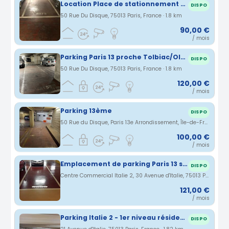
Location Place de stationnement 90€
DISPO
50 Rue Du Disque, 75013 Paris, France · 1.8 km
90,00 €
/ mois
Parking Paris 13 proche Tolbiac/Olympiades
DISPO
50 Rue Du Disque, 75013 Paris, France · 1.8 km
120,00 €
/ mois
Parking 13ème
DISPO
50 Rue du Disque, Paris 13e Arrondissement, Île-de-France, France · 1.8 km
100,00 €
/ mois
Emplacement de parking Paris 13 sous le CC Italie 2 (75)
DISPO
Centre Commercial Italie 2, 30 Avenue d'Italie, 75013 Paris, France · 1.81 km
121,00 €
/ mois
Parking Italie 2 - 1er niveau résidentiel privé - place protégée
DISPO