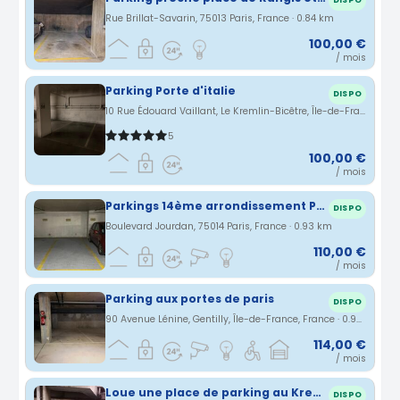
DISPO
Rue Brillat-Savarin, 75013 Paris, France · 0.84 km
100,00 €
/ mois
Parking Porte d'italie
DISPO
10 Rue Édouard Vaillant, Le Kremlin-Bicêtre, Île-de-France, France · 0.9 km
5
100,00 €
/ mois
Parkings 14ème arrondissement Paris
DISPO
Boulevard Jourdan, 75014 Paris, France · 0.93 km
110,00 €
/ mois
Parking aux portes de paris
DISPO
90 Avenue Lénine, Gentilly, Île-de-France, France · 0.94 km
114,00 €
/ mois
Loue une place de parking au Kremlin Bicetre (94) -
DISPO