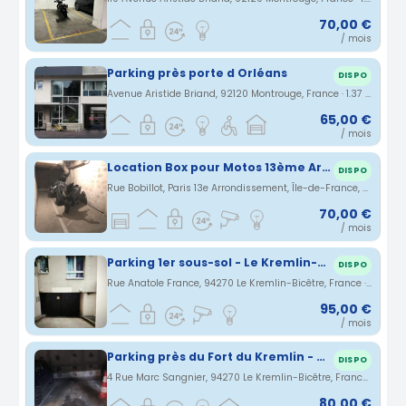
70,00 €
/ mois
Parking près porte d Orléans
DISPO
Avenue Aristide Briand, 92120 Montrouge, France · 1.37 km
65,00 €
/ mois
Location Box pour Motos 13ème Arrondissement
DISPO
Rue Bobillot, Paris 13e Arrondissement, Île-de-France, France · 1.4 km
70,00 €
/ mois
Parking 1er sous-sol - Le Kremlin-Bicêtre/Villejuif
DISPO
Rue Anatole France, 94270 Le Kremlin-Bicêtre, France · 1.44 km
95,00 €
/ mois
Parking près du Fort du Kremlin - Bicêtre
DISPO
4 Rue Marc Sangnier, 94270 Le Kremlin-Bicêtre, France · 1.51 km
80,00 €