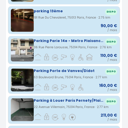
/ mois
parking 13ème
DISPO
191 Rue Du Chevaleret, 75013 Paris, France · 2.75 km
90,00 €
/ mois
Parking Parie 14e - Metro Plaisance - Hôpital Saint Joseph
DISPO
36 Rue Pierre Larousse, 75014 Paris, France · 2.76 km
110,00 €
/ mois
Parking Porte de Vanves/Didot
DISPO
63 Boulevard Brune, 75014 Paris, France · 2.77 km
160,00 €
/ mois
Parking à Louer Paris Pernety/Plaisance
DISPO
22 Avenue Villemain, 75014 Paris, France · 2.77 km
211,00 €
/ mois