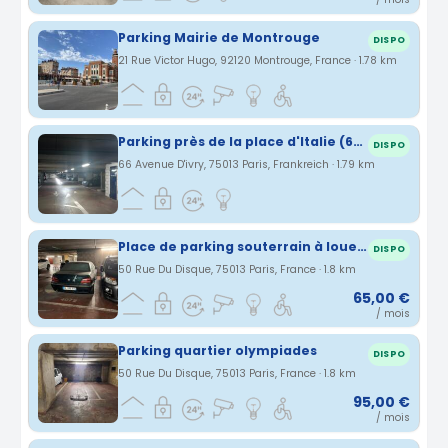
Parking Mairie de Montrouge
DISPO
21 Rue Victor Hugo, 92120 Montrouge, France · 1.78 km
Parking près de la place d'Italie (66 avenue d'Ivry) en sous-terrain
DISPO
66 Avenue D'ivry, 75013 Paris, Frankreich · 1.79 km
Place de parking souterrain à louer, située au 50 rue du Disque, sous la Tour Helsinki dans le 13ème arrondissement de Paris
DISPO
50 Rue Du Disque, 75013 Paris, France · 1.8 km
65,00 €
/ mois
Parking quartier olympiades
DISPO
50 Rue Du Disque, 75013 Paris, France · 1.8 km
95,00 €
/ mois