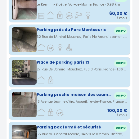
Le Kremlin-Bicêtre, Val-de-Marne, France · 0.98 km
60,00 €
/ mois
Parking près du Parc Montsouris
DISPO
32 Rue de l'Amiral Mouchez, Paris 14e Arrondissement, Île-de-France, France · 1.06 km
Place de parking paris 13
DISPO
27 Rue De L'amiral Mouchez, 75013 Paris, France · 1.06 km
Parking proche maison des examens
DISPO
13 Avenue Jeanne d'Arc, Arcueil, Île-de-France, France · 1.08 km
100,00 €
/ mois
Parking box fermé et sécurisé
DISPO
55 Rue du Général Leclerc, 94270 Le Kremlin-Bicêtre, France · 1.1 km