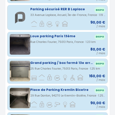
Parking sécurisé RER B Laplace
DISPO
33 Avenue Laplace, Arcueil, Île-de-France, France · 1.19 km
90,00 €
/ mois
Loue parking Paris 13ème
DISPO
Rue Charles Fourier, 75013 Paris, France · 1.23 km
80,00 €
/ mois
Grand parking / box fermé 13e arrondissement
DISPO
25 Rue Charles Fourier, 75013 Paris, France · 1.25 km
160,00 €
/ mois
Place de Parking Kremlin Bicetre
DISPO
29 Rue Danton, 94270 Le Kremlin-Bicêtre, France · 1.25 km
90,00 €
/ mois