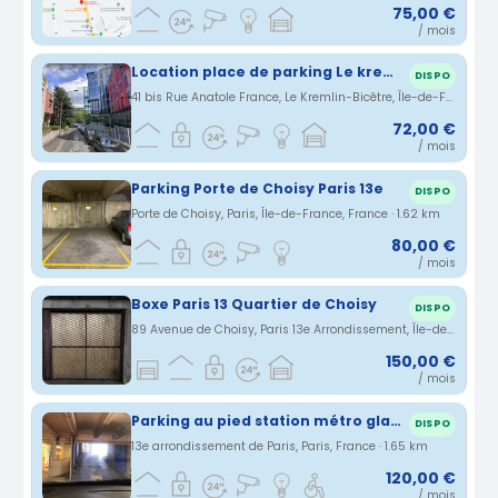
75,00 €
/ mois
Location place de parking Le kremlin Bicêtre
DISPO
41 bis Rue Anatole France, Le Kremlin-Bicêtre, Île-de-France, France · 1.62 km
72,00 €
/ mois
Parking Porte de Choisy Paris 13e
DISPO
Porte de Choisy, Paris, Île-de-France, France · 1.62 km
80,00 €
/ mois
Boxe Paris 13 Quartier de Choisy
DISPO
89 Avenue de Choisy, Paris 13e Arrondissement, Île-de-France, France · 1.64 km
150,00 €
/ mois
Parking au pied station métro glacière paris13
DISPO
13e arrondissement de Paris, Paris, France · 1.65 km
120,00 €
/ mois