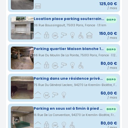
125,00 €
/ mois
Location place parking souterrain à Paris 13ème
DISPO
36 Rue Boussingault, 75013 Paris, France · 1.11 km
150,00 €
/ mois
Parking quartier Maison blanche 13eme
DISPO
66 Rue Du Moulin De La Pointe, 75013 Paris, France · 1.12 km
80,00 €
/ mois
Parking dans une résidence privée Kremlin Bicêtre pour voiture et 2 roues
DISPO
75 Rue Du Général Leclerc, 94270 Le Kremlin-Bicêtre, France · 1.15 km
60,00 €
/ mois
Parking en sous sol à 5min à pied du métro Krémlin Bicêtre
DISPO
16 Rue De La Convention, 94270 Le Kremlin-Bicêtre, France · 1.17 km
80,00 €
/ mois