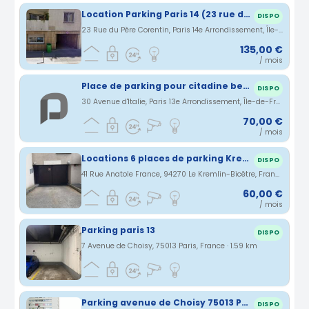
Location Parking Paris 14 (23 rue du Pere Corentin)
DISPO
23 Rue du Père Corentin, Paris 14e Arrondissement, Île-de-France, France · 1.57 km
135,00 €
/ mois
Place de parking pour citadine berline SUV ou moto
DISPO
30 Avenue d'Italie, Paris 13e Arrondissement, Île-de-France, France · 1.58 km
70,00 €
/ mois
Locations 6 places de parking Kremlin Bicêtre
DISPO
41 Rue Anatole France, 94270 Le Kremlin-Bicêtre, France · 1.59 km
60,00 €
/ mois
Parking paris 13
DISPO
7 Avenue de Choisy, 75013 Paris, France · 1.59 km
Parking avenue de Choisy 75013 Paris
DISPO