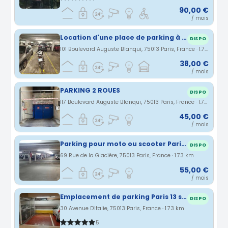
90,00 €
/ mois
Location d'une place de parking à Glacière pour 2 roues dans une résidence privative
DISPO
101 Boulevard Auguste Blanqui, 75013 Paris, France · 1.7 km
38,00 €
/ mois
PARKING 2 ROUES
DISPO
117 Boulevard Auguste Blanqui, 75013 Paris, France · 1.73 km
45,00 €
/ mois
Parking pour moto ou scooter Paris Métro Glacière - 13ème arrdt
DISPO
69 Rue de la Glacière, 75013 Paris, France · 1.73 km
55,00 €
/ mois
Emplacement de parking Paris 13 sous le CC Italie 2 (75)
DISPO
30 Avenue D'italie, 75013 Paris, France · 1.73 km
5