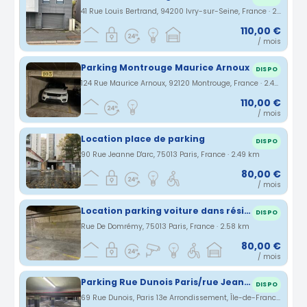
41 Rue Louis Bertrand, 94200 Ivry-sur-Seine, France · 2.47 km
110,00 €
/ mois
Parking Montrouge Maurice Arnoux
DISPO
124 Rue Maurice Arnoux, 92120 Montrouge, France · 2.48 km
110,00 €
/ mois
Location place de parking
DISPO
90 Rue Jeanne D'arc, 75013 Paris, France · 2.49 km
80,00 €
/ mois
Location parking voiture dans résidence, Paris 13 près Place d'Italie
DISPO
Rue De Domrémy, 75013 Paris, France · 2.58 km
80,00 €
/ mois
Parking Rue Dunois Paris/rue Jeanne D'arc
DISPO
69 Rue Dunois, Paris 13e Arrondissement, Île-de-France, France · 2.58 km