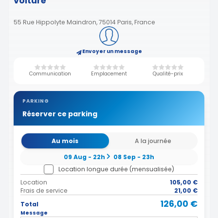
voiture
55 Rue Hippolyte Maindron, 75014 Paris, France
Envoyer un message
Communication
Emplacement
Qualité-prix
PARKING
Réserver ce parking
Au mois
A la journée
09 Aug - 22h
08 Sep - 23h
Location longue durée (mensualisée)
Location
105,00 €
Frais de service
21,00 €
126,00 €
Total
Message