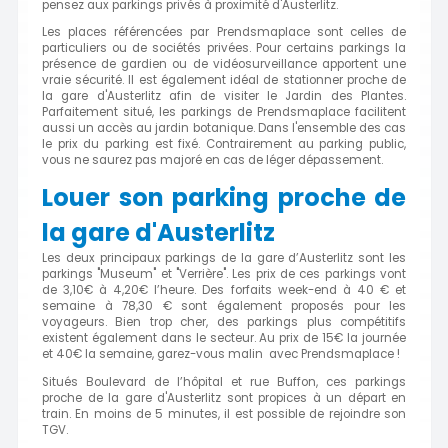
pensez aux parkings privés à proximité d'Austerlitz.
Les places référencées par Prendsmaplace sont celles de
particuliers ou de sociétés privées. Pour certains parkings la
présence de gardien ou de vidéosurveillance apportent une
vraie sécurité. Il est également idéal de stationner proche de
la gare d'Austerlitz afin de visiter le Jardin des Plantes.
Parfaitement situé, les parkings de Prendsmaplace facilitent
aussi un accès au jardin botanique. Dans l'ensemble des cas
le prix du parking est fixé. Contrairement au parking public,
vous ne saurez pas majoré en cas de léger dépassement.
Louer son parking proche de
la gare d'Austerlitz
Les deux principaux parkings de la gare d’Austerlitz sont les
parkings "Museum" et "Verrière". Les prix de ces parkings vont
de 3,10€ à 4,20€ l’heure. Des forfaits week-end à 40 € et
semaine à 78,30 € sont également proposés pour les
voyageurs. Bien trop cher, des parkings plus compétitifs
existent également dans le secteur. Au prix de 15€ la journée
et 40€ la semaine, garez-vous malin avec Prendsmaplace !
Situés Boulevard de l’hôpital et rue Buffon, ces parkings
proche de la gare d'Austerlitz sont propices à un départ en
train. En moins de 5 minutes, il est possible de rejoindre son
TGV.