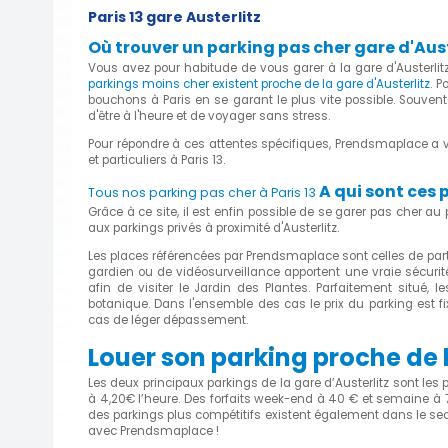
Paris 13 gare Austerlitz
Où trouver un parking pas cher gare d'Auste
Vous avez pour habitude de vous garer à la gare d'Austerli
parkings moins cher existent proche de la gare d'Austerlitz
. P
bouchons à Paris en se garant le plus vite possible. Souvent
d'être à l'heure et de voyager sans stress.
Pour répondre à ces attentes spécifiques, Prendsmaplace a vu
et particuliers à Paris 13.
A qui sont ces 
Tous nos parking pas cher à Paris 13
Grâce à ce site, il est enfin possible de se garer pas cher a
aux parkings privés à proximité d'Austerlitz.
Les places référencées par Prendsmaplace sont celles de parti
gardien ou de vidéosurveillance apportent une vraie sécurité.
afin de visiter le Jardin des Plantes. Parfaitement situé,
botanique. Dans l'ensemble des cas le prix du parking est f
cas de léger dépassement.
Louer son parking proche de l
Les deux principaux parkings de la gare d’Austerlitz sont les 
à 4,20€ l’heure. Des forfaits week-end à 40 € et semaine à 
des parkings plus compétitifs existent également dans le sec
avec Prendsmaplace !