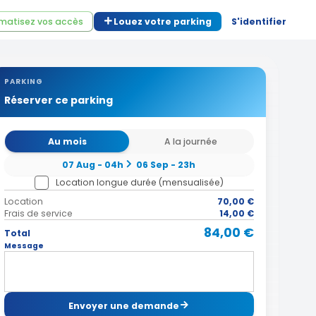
matisez vos accès
Louez votre parking
S'identifier
PARKING
Réserver ce parking
Au mois
A la journée
07 Aug - 04h
06 Sep - 23h
Location longue durée (mensualisée)
Location
70,00 €
Frais de service
14,00 €
84,00 €
Total
Message
Envoyer une demande