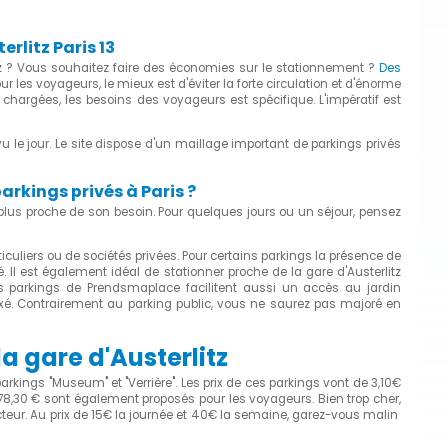
rlitz Paris 13
tz ? Vous souhaitez faire des économies sur le stationnement ?
Des
our les voyageurs, le mieux est d'éviter la forte circulation et d'énorme
 chargées, les besoins des voyageurs est spécifique. L'impératif est
 le jour. Le site dispose d'un maillage important de parkings privés
parkings privés à Paris ?
u plus proche de son besoin. Pour quelques jours ou un séjour, pensez
culiers ou de sociétés privées. Pour certains parkings la présence de
 Il est également idéal de stationner proche de la gare d'Austerlitz
 les parkings de Prendsmaplace facilitent aussi un accès au jardin
ixé. Contrairement au parking public, vous ne saurez pas majoré en
a gare d'Austerlitz
parkings "Museum" et "Verrière". Les prix de ces parkings vont de 3,10€
78,30 € sont également proposés pour les voyageurs. Bien trop cher,
teur. Au prix de 15€ la journée et 40€ la semaine, garez-vous malin