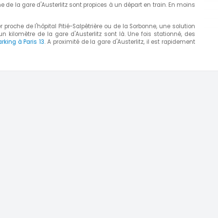
he de la gare d'Austerlitz sont propices à un départ en train. En moins
er proche de l'hôpital Pitié-Salpêtrière ou de la Sorbonne, une solution
 kilomètre de la gare d'Austerlitz sont là. Une fois stationné, des
arking à Paris 13
. A proximité de la gare d'Austerlitz, il est rapidement