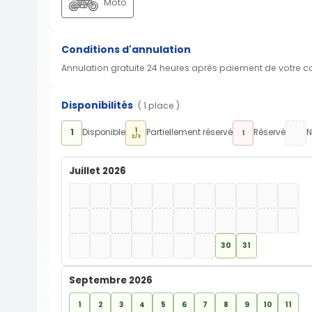
Moto
Conditions d'annulation
Annulation gratuite 24 heures après paiement de votre 
Disponibilités
( 1 place )
1
1
Disponible
Partiellement réservé
Réservé
N
1
2/3
Juillet 2026
30
31
Septembre 2026
1
2
3
4
5
6
7
8
9
10
11