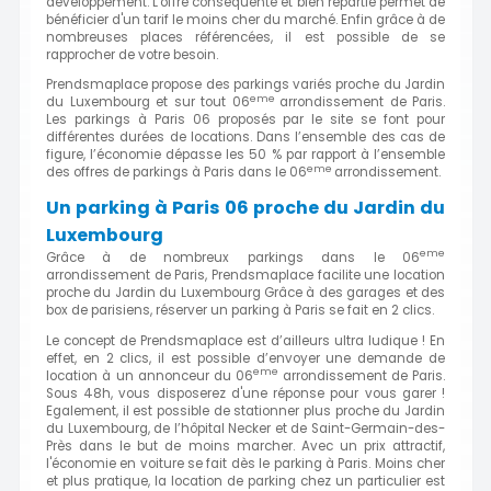
développement. L'offre conséquente et bien répartie permet de
bénéficier d'un tarif le moins cher du marché. Enfin grâce à de
nombreuses places référencées, il est possible de se
rapprocher de votre besoin.
Prendsmaplace propose des parkings variés proche du Jardin
eme
du Luxembourg et sur tout 06
arrondissement de Paris.
Les parkings à Paris 06 proposés par le site se font pour
différentes durées de locations. Dans l’ensemble des cas de
figure, l’économie dépasse les 50 % par rapport à l’ensemble
eme
des offres de parkings à Paris dans le 06
arrondissement.
Un parking à Paris 06 proche du Jardin du
Luxembourg
eme
Grâce à de nombreux parkings dans le 06
arrondissement de Paris, Prendsmaplace facilite une location
proche du Jardin du Luxembourg Grâce à des garages et des
box de parisiens, réserver un parking à Paris se fait en 2 clics.
Le concept de Prendsmaplace est d’ailleurs ultra ludique ! En
effet, en 2 clics, il est possible d’envoyer une demande de
eme
location à un annonceur du 06
arrondissement de Paris.
Sous 48h, vous disposerez d'une réponse pour vous garer !
Egalement, il est possible de stationner plus proche du Jardin
du Luxembourg, de l’hôpital Necker et de Saint-Germain-des-
Près dans le but de moins marcher. Avec un prix attractif,
l'économie en voiture se fait dès le parking à Paris. Moins cher
et plus pratique, la location de parking chez un particulier est