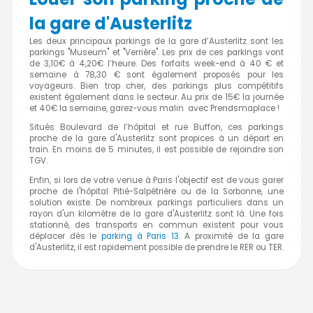
la gare d'Austerlitz
Les deux principaux parkings de la gare d’Austerlitz sont les
parkings "Museum" et "Verrière". Les prix de ces parkings vont
de 3,10€ à 4,20€ l’heure. Des forfaits week-end à 40 € et
semaine à 78,30 € sont également proposés pour les
voyageurs. Bien trop cher, des parkings plus compétitifs
existent également dans le secteur. Au prix de 15€ la journée
et 40€ la semaine, garez-vous malin avec Prendsmaplace !
Situés Boulevard de l’hôpital et rue Buffon, ces parkings
proche de la gare d'Austerlitz sont propices à un départ en
train. En moins de 5 minutes, il est possible de rejoindre son
TGV.
Enfin, si lors de votre venue à Paris l'objectif est de vous garer
proche de l'hôpital Pitié-Salpêtrière ou de la Sorbonne, une
solution existe. De nombreux parkings particuliers dans un
rayon d'un kilomètre de la gare d'Austerlitz sont là. Une fois
stationné, des transports en commun existent pour vous
déplacer dès le
parking à Paris 13
. A proximité de la gare
d'Austerlitz, il est rapidement possible de prendre le RER ou TER.