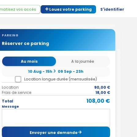
matisez vos accès
Louez votre parking
S'identifier
PARKING
Réserver ce parking
Au mois
A la journée
10 Aug - 15h
09 Sep - 23h
Location longue durée (mensualisée)
Location
90,00 €
Frais de service
18,00 €
108,00 €
Total
Message
Envoyer une demande