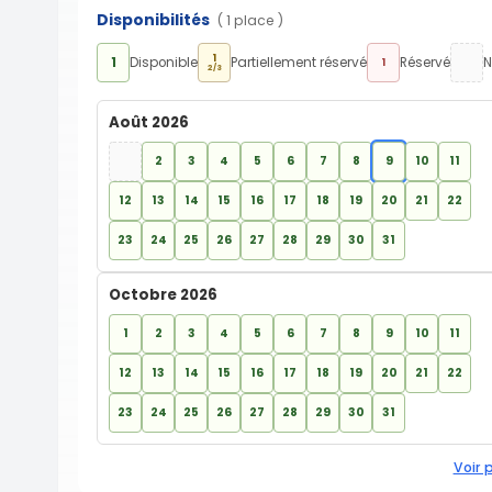
Disponibilités
( 1 place )
1
1
Disponible
Partiellement réservé
Réservé
N
1
2/3
Août 2026
2
3
4
5
6
7
8
9
10
11
12
13
14
15
16
17
18
19
20
21
22
23
24
25
26
27
28
29
30
31
Octobre 2026
1
2
3
4
5
6
7
8
9
10
11
12
13
14
15
16
17
18
19
20
21
22
23
24
25
26
27
28
29
30
31
Voir 