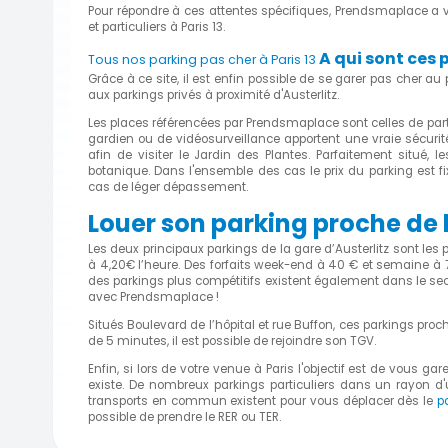
Pour répondre à ces attentes spécifiques, Prendsmaplace a vu
et particuliers à Paris 13.
A qui sont ces 
Tous nos parking pas cher à Paris 13
Grâce à ce site, il est enfin possible de se garer pas cher a
aux parkings privés à proximité d'Austerlitz.
Les places référencées par Prendsmaplace sont celles de parti
gardien ou de vidéosurveillance apportent une vraie sécurité.
afin de visiter le Jardin des Plantes. Parfaitement situé,
botanique. Dans l'ensemble des cas le prix du parking est f
cas de léger dépassement.
Louer son parking proche de l
Les deux principaux parkings de la gare d’Austerlitz sont les 
à 4,20€ l’heure. Des forfaits week-end à 40 € et semaine à 
des parkings plus compétitifs existent également dans le sec
avec Prendsmaplace !
Situés Boulevard de l’hôpital et rue Buffon, ces parkings proc
de 5 minutes, il est possible de rejoindre son TGV.
Enfin, si lors de votre venue à Paris l'objectif est de vous gar
existe. De nombreux parkings particuliers dans un rayon d'un
transports en commun existent pour vous déplacer dès le
p
possible de prendre le RER ou TER.