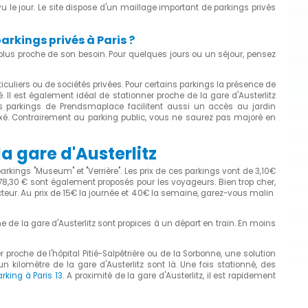
 le jour. Le site dispose d'un maillage important de parkings privés
parkings privés à Paris ?
u plus proche de son besoin. Pour quelques jours ou un séjour, pensez
culiers ou de sociétés privées. Pour certains parkings la présence de
 Il est également idéal de stationner proche de la gare d'Austerlitz
 les parkings de Prendsmaplace facilitent aussi un accès au jardin
ixé. Contrairement au parking public, vous ne saurez pas majoré en
a gare d'Austerlitz
parkings "Museum" et "Verrière". Les prix de ces parkings vont de 3,10€
78,30 € sont également proposés pour les voyageurs. Bien trop cher,
teur. Au prix de 15€ la journée et 40€ la semaine, garez-vous malin
he de la gare d'Austerlitz sont propices à un départ en train. En moins
er proche de l'hôpital Pitié-Salpêtrière ou de la Sorbonne, une solution
 kilomètre de la gare d'Austerlitz sont là. Une fois stationné, des
arking à Paris 13
. A proximité de la gare d'Austerlitz, il est rapidement