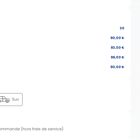
30
90,00 €
93,00 €
96,00 €
90,00 €
Suv
commande (hors frais de service)