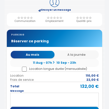
Envoyer un message
Communication
Emplacement
Qualité-prix
PARKING
Réserver ce parking
Au mois
A la journée
11 Aug - 07h
10 Sep - 23h
Location longue durée (mensualisée)
Location
110,00 €
Frais de service
22,00 €
132,00 €
Total
Message