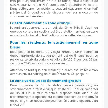
min pour un maximum de 2 h. Le tarif fluctue d'ailleurs de
0,20 € pour 12 min, à 1€ l'heure jusqu'à atteindre 2€ les 2 h.
Dans cette zone, les résidents peuvent stationner à un tarif
préférentiel à condition de disposer de leur macaron de
stationnement résident.
Le stationnement en zone orange
Payant uniquement le samedi de 9h à 14h, il s'agit en
quelque sorte d'un copié / collé du stationnement en zone
rouge. Les durées et la tarification sont en effet identiques.
Pour les résidents, le stationnement en zone
bleue
Idéal pour les résidents de Villejuif munis d’un macaron, la
durée maximale de stationnement est de 5 jours pour les
résidents. Le prix du parking est alors de 1,60 € par jour, 6€ par
semaine, 22€ par mois par abonnement.
Attention en tant que non résident, la durée est limitée à 24h
avec un prix du parking de 1€ de l'heure ou 4€ par jour.
La zone verte, un stationnement gratuit
Dans la limite de 6h de stationnement maximum, un
stationnement gratuit à Villejuif existe du lundi au vendredi
de 8h à 18h. Il faut toutefois, disposer d'un disque de
stationnement à apposer sur le pare brise lors de son arrivée
au parking (non nécessaire pour les résidents disposant d'un
macaron).