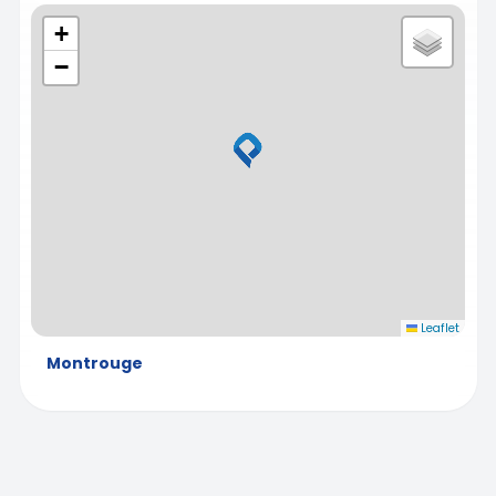
+
−
Leaflet
Montrouge