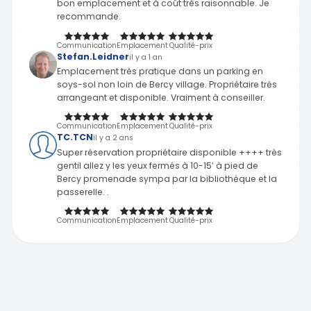
bon emplacement et à coût très raisonnable. Je
recommande.
Communication
Emplacement
Qualité-prix
Stefan.Leidner
il y a 1 an
Emplacement très pratique dans un parking en
soys-sol non loin de Bercy village. Propriétaire très
arrangeant et disponible. Vraiment à conseiller.
Communication
Emplacement
Qualité-prix
TC.TCN
il y a 2 ans
Super réservation propriétaire disponible ++++ très
gentil allez y les yeux fermés à 10-15’ à pied de
Bercy promenade sympa par la bibliothèque et la
passerelle. .
Communication
Emplacement
Qualité-prix