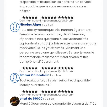
disponible et flexible sur les horaires. Un service
impeccable que je vous recommande sans
hésiter.
Communication
Emplacement
Qualité-prix
Nicolas.Alger
il y a 1 an
Hote très sympathique, très humain également.
Prends le temps de discuter, de s'intéresser,
répondre à nos questions. C'est vraiment très
agréable et surtout j'ai laissé et je laisserais encore
mon véhicule les yeux fermés. Vraiment une
personne avec une gentillesse très rare, je vous le
recommande réellement ! Merci a vous et très
compréhensif également.
Communication
Emplacement
Qualité-prix
Emma.Colombain
il y a 1 an
Tout était parfait, très bienveillant et disponible !
Merci pour l’accueil !
Communication
Emplacement
Qualité-prix
chat du 18000
il y a 1 an
Merci à Xuan pour sa disponibilité et son aide. Très