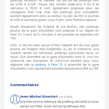
parkings "Museum" et "Verrière". Les prix de ces parkings vont
de 3,10€ à 4,20€ l’heure. Des forfaits week-end à 40 € et
semaine à 78,30 € sont également proposés pour les
voyageurs. Bien trop cher, des parkings plus compétitifs
existent également dans le secteur. Au prix de 15€ la journée
et 40€ la semaine, garez-vous malin avec Prendsmaplace !
Situés Boulevard de l’hôpital et rue Buffon, ces parkings
proche de la gare d'Austerlitz sont propices à un départ en
train. En moins de 5 minutes, il est possible de rejoindre son
TGV.
Enfin, si lors de votre venue à Paris l'objectif est de vous garer
proche de l'hôpital Pitié-Salpêtrière ou de la Sorbonne, une
solution existe. De nombreux parkings particuliers dans un
rayon d'un kilomètre de la gare d'Austerlitz sont là. Une fois
stationné, des transports en commun existent pour vous
déplacer dès le
parking à Paris 13
. A proximité de la gare
d'Austerlitz, il est rapidement possible de prendre le RER ou TER.
Commentaires
Jean-Michel.Ginestet
il y a 6 mois
Une très bonne adresse de parking sécurisé si vous
venez sur Paris. Xuan est sympathique, très