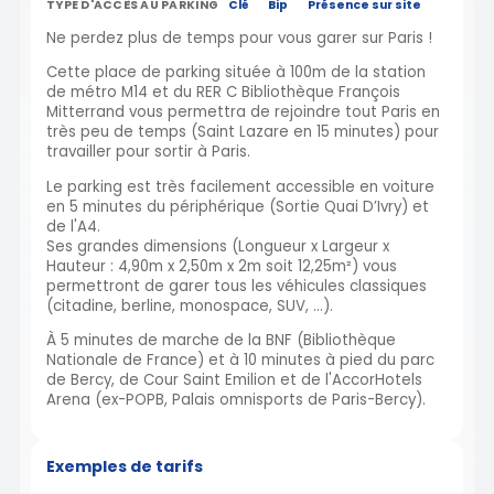
TYPE D'ACCÈS AU PARKING
Clé
Bip
Présence sur site
Ne perdez plus de temps pour vous garer sur Paris !
Cette place de parking située à 100m de la station
de métro M14 et du RER C Bibliothèque François
Mitterrand vous permettra de rejoindre tout Paris en
très peu de temps (Saint Lazare en 15 minutes) pour
travailler pour sortir à Paris.
Le parking est très facilement accessible en voiture
en 5 minutes du périphérique (Sortie Quai D’Ivry) et
de l'A4.
Ses grandes dimensions (Longueur x Largeur x
Hauteur : 4,90m x 2,50m x 2m soit 12,25m²) vous
permettront de garer tous les véhicules classiques
(citadine, berline, monospace, SUV, ...).
À 5 minutes de marche de la BNF (Bibliothèque
Nationale de France) et à 10 minutes à pied du parc
de Bercy, de Cour Saint Emilion et de l'AccorHotels
Arena (ex-POPB, Palais omnisports de Paris-Bercy).
Exemples de tarifs