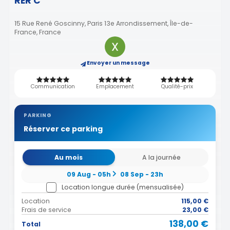
RER C
15 Rue René Goscinny, Paris 13e Arrondissement, Île-de-
France, France
Envoyer un message
Communication
Emplacement
Qualité-prix
PARKING
Réserver ce parking
Au mois
A la journée
09 Aug - 05h
08 Sep - 23h
Location longue durée (mensualisée)
Location
115,00 €
Frais de service
23,00 €
138,00 €
Total