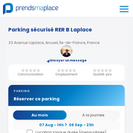
Parking sécurisé RER B Laplace
33 Avenue Laplace, Arcueil, Île-de-France, France
Envoyer un message
Communication
Emplacement
Qualité-prix
PARKING
Réserver ce parking
Au mois
A la journée
07 Aug - 14h
06 Sep - 23h
Location longue durée (mensualisée)