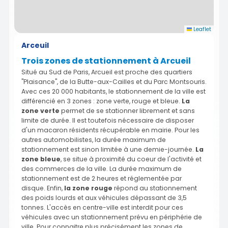
Leaflet
Arceuil
Trois zones de stationnement à Arcueil
Situé au Sud de Paris, Arcueil est proche des quartiers
"Plaisance", de la Butte-aux-Cailles et du Parc Montsouris.
Avec ces 20 000 habitants, le stationnement de la ville est
différencié en 3 zones : zone verte, rouge et bleue.
La
zone verte
permet de se stationner librement et sans
limite de durée. Il est toutefois nécessaire de disposer
d'un macaron résidents récupérable en mairie. Pour les
autres automobilistes, la durée maximum de
stationnement est sinon limitée à une demie-journée.
La
zone bleue
, se situe à proximité du coeur de l'activité et
des commerces de la ville. La durée maximum de
stationnement est de 2 heures et réglementée par
disque. Enfin,
la zone rouge
répond au stationnement
des poids lourds et aux véhicules dépassant de 3,5
tonnes. L'accès en centre-ville est interdit pour ces
véhicules avec un stationnement prévu en périphérie de
ville. Pour connaitre plus précisément les zones de