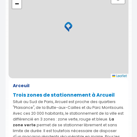
−
Leaflet
Arceuil
Trois zones de stationnement à Arcueil
Situé au Sud de Paris, Arcueil est proche des quartiers
"Plaisance", de la Butte-aux-Cailles et du Parc Montsouris.
Avec ces 20 000 habitants, le stationnement de la ville est
différencié en 3 zones : zone verte, rouge et bleue.
La
zone verte
permet de se stationner librement et sans
limite de durée. Il est toutefois nécessaire de disposer
d'un macaron résidents récupérable en mairie. Pour les