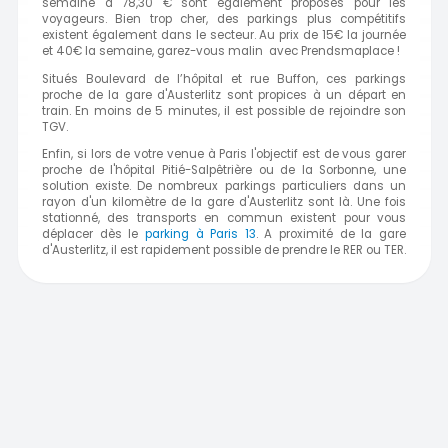
semaine à 78,30 € sont également proposés pour les
voyageurs. Bien trop cher, des parkings plus compétitifs
existent également dans le secteur. Au prix de 15€ la journée
et 40€ la semaine, garez-vous malin avec Prendsmaplace !
Situés Boulevard de l’hôpital et rue Buffon, ces parkings
proche de la gare d'Austerlitz sont propices à un départ en
train. En moins de 5 minutes, il est possible de rejoindre son
TGV.
Enfin, si lors de votre venue à Paris l'objectif est de vous garer
proche de l'hôpital Pitié-Salpêtrière ou de la Sorbonne, une
solution existe. De nombreux parkings particuliers dans un
rayon d'un kilomètre de la gare d'Austerlitz sont là. Une fois
stationné, des transports en commun existent pour vous
déplacer dès le
parking à Paris 13
. A proximité de la gare
d'Austerlitz, il est rapidement possible de prendre le RER ou TER.