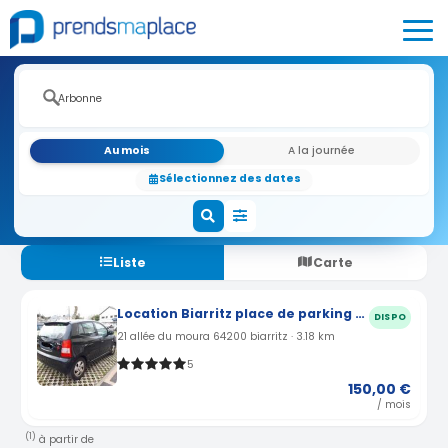
Au mois
A la journée
Sélectionnez des dates
Liste
Carte
Location Biarritz place de parking exterieure privée Allée du Moura (64)
DISPO
21 allée du moura 64200 biarritz · 3.18 km
5
150,00 €
/ mois
(1)
à partir de