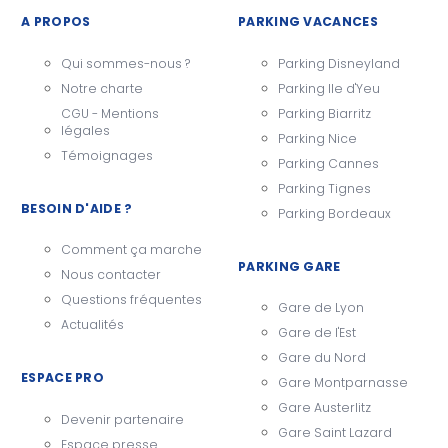
A PROPOS
PARKING VACANCES
Qui sommes-nous ?
Parking Disneyland
Notre charte
Parking Ile d'Yeu
CGU - Mentions
Parking Biarritz
légales
Parking Nice
Témoignages
Parking Cannes
Parking Tignes
BESOIN D'AIDE ?
Parking Bordeaux
Comment ça marche
PARKING GARE
Nous contacter
Questions fréquentes
Gare de Lyon
Actualités
Gare de l'Est
Gare du Nord
ESPACE PRO
Gare Montparnasse
Gare Austerlitz
Devenir partenaire
Gare Saint Lazard
Espace presse