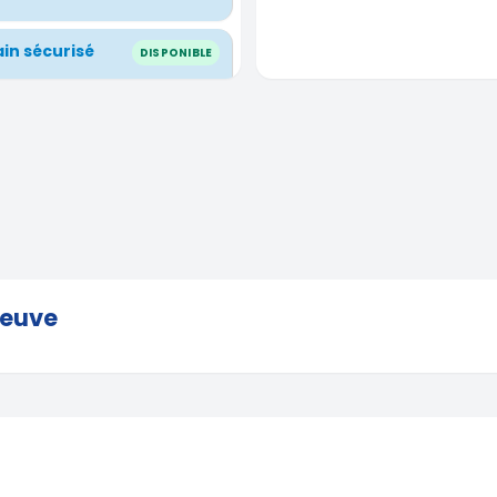
ain sécurisé
DISPONIBLE
90,00 €
(1)
nie,
CONTACTER
e
DISPONIBLE
e, France
(
RÉSERVATION
UNIQUEMENT À LA
JOURNÉE
neuve
de science de
DISPONIBLE
Occitanie,
RÉSERVATION
UNIQUEMENT À LA
JOURNÉE