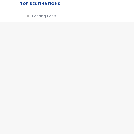
TOP DESTINATIONS
Parking Paris
CDG
Parking Orly
Parking Roissy
Villes
Aéroports
e
Gares
Tourisme
x
e