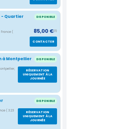
 - Quartier
DISPONIBLE
85,00 €
(1)
, France
(
CONTACTER
 à Montpellier
DISPONIBLE
ntpellier,
RÉSERVATION
UNIQUEMENT À LA
JOURNÉE
er
DISPONIBLE
ance
( 3.23
RÉSERVATION
UNIQUEMENT À LA
JOURNÉE