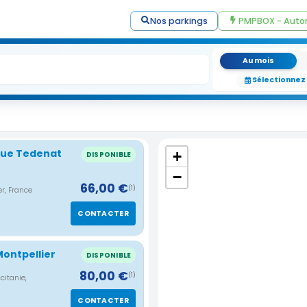
Nos parkings
PMPBOX - Auto
Au mois
Sélectionnez
rue Tedenat
+
DISPONIBLE
−
66,00 €
(1)
r, France
CONTACTER
Montpellier
DISPONIBLE
80,00 €
(1)
citanie,
CONTACTER