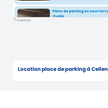
Place de parking en sous terr
Ovalie
(1)
à partir de
91 Avenue Roger Couderc, Montpellier, Occita
France
( 3.28 km)
Parking Quartier Ovalie Sabin
197 Rue Louis Roussel, Montpellier, Occitani
3.6 km)
Location place de parking à Celle
Parking près des universités 
Montpellier
738 Avenue Abbé Paul Parguel, Montpellier, 
France
( 3.84 km)