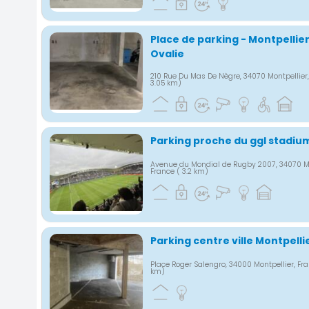
Place de parking - Montpellier
Ovalie
210 Rue Du Mas De Nègre, 34070 Montpellier
3.05 km)
Parking proche du ggl stadium
Avenue du Mondial de Rugby 2007, 34070 Mo
France
( 3.2 km)
Parking centre ville Montpelli
Place Roger Salengro, 34000 Montpellier, Fr
km)