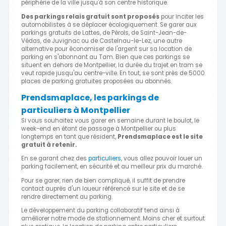
périphérie de la ville jusqu'à son centre historique.
Des parkings relais gratuit sont proposés
pour inciter les
automobilistes à se déplacer écologiquement. Se garer aux
parkings gratuits de Lattes, de Pérols, de Saint-Jean-de-
Védas, de Juvignac ou de Castelnau-le-Lez, une autre
alternative pour économiser de l'argent sur sa location de
parking en s'abonnant au Tam. Bien que ces parkings se
situent en dehors de Montpellier, la durée du trajet en tram se
veut rapide jusqu'au centre-ville. En tout, se sont près de 5000
places de parking gratuites proposées au abonnés.
Prendsmaplace, les parkings de
particuliers à Montpellier
Si vous souhaitez vous garer en semaine durant le boulot, le
week-end en étant de passage à Montpellier ou plus
longtemps en tant que résident,
Prendsmaplace est le site
gratuit à retenir.
En se garant chez des
particuliers
, vous allez pouvoir louer un
parking facilement, en sécurité et au meilleur prix du marché.
Pour se garer, rien de bien compliqué, il suffit de prendre
contact auprès d'un loueur référencé sur le site et de se
rendre directement au parking.
Le développement du parking collaboratif tend ainsi à
améliorer notre mode de stationnement. Moins cher et surtout