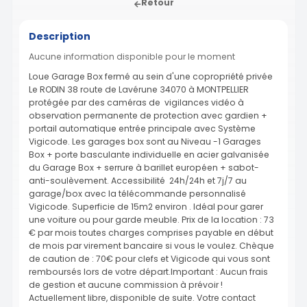
Retour
Description
Aucune information disponible pour le moment
Loue Garage Box fermé au sein d'une copropriété privée
Le RODIN 38 route de Lavérune 34070 à MONTPELLIER
protégée par des caméras de vigilances vidéo à
observation permanente de protection avec gardien +
portail automatique entrée principale avec Système
Vigicode. Les garages box sont au Niveau -1 Garages
Box + porte basculante individuelle en acier galvanisée
du Garage Box + serrure à barillet européen + sabot-
anti-soulèvement. Accessibilité 24h/24h et 7j/7 au
garage/box avec la télécommande personnalisé
Vigicode. Superficie de 15m2 environ . Idéal pour garer
une voiture ou pour garde meuble. Prix de la location : 73
€ par mois toutes charges comprises payable en début
de mois par virement bancaire si vous le voulez. Chèque
de caution de : 70€ pour clefs et Vigicode qui vous sont
remboursés lors de votre départ.Important : Aucun frais
de gestion et aucune commission à prévoir !
Actuellement libre, disponible de suite. Votre contact