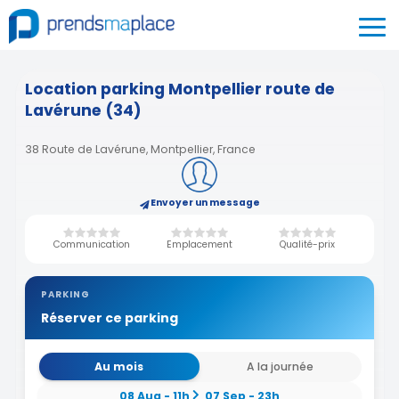
Location parking Montpellier route de
Lavérune (34)
38 Route de Lavérune, Montpellier, France
Envoyer un message
Communication
Emplacement
Qualité-prix
PARKING
Réserver ce parking
Au mois
A la journée
08 Aug - 11h
07 Sep - 23h