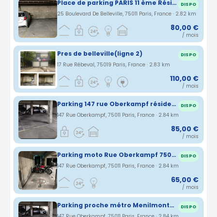
Place de parking PARIS 11 ème Résidence sécurisée Métro Couronne
DISPO
25 Boulevard De Belleville, 75011 Paris, France · 2.82 km
80,00 €
/ mois
Pres de belleville(ligne 2)
DISPO
17 Rue Rébeval, 75019 Paris, France · 2.83 km
110,00 €
/ mois
Parking 147 rue Oberkampf résidence sécurisée
DISPO
147 Rue Oberkampf, 75011 Paris, France · 2.84 km
85,00 €
/ mois
Parking moto Rue Oberkampf 75011 Paris / proche métro Ménilmontant
DISPO
147 Rue Oberkampf, 75011 Paris, France · 2.84 km
65,00 €
/ mois
Parking proche métro Menilmontant Paris 11
DISPO
147 Rue Oberkampf, 75011 Paris, France · 2.84 km