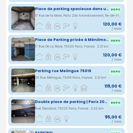
Place de parking spacieuse dans un immeuble sécurisé à Ménilmontant
DISPO
17 Rue de la Mare, Paris 20e Arrondissement, Île-de-France, France · 2.2 km
120,00 €
/ mois
Place de Parking privée à Ménilmontant (vers Parc de Belleville)
DISPO
17 Rue De La Mare, 75020 Paris, France · 2.21 km
120,00 €
/ mois
Parking rue Melingue 75019
DISPO
25 Rue Mélingue, 75019 Paris, France · 2.21 km
119,00 €
/ mois
Double place de parking | Paris 20e (Gambetta / Porte de Bagnolet)
DISPO
Rue Stendhal, 75020 Paris, France · 2.22 km
95,00 €
/ mois
PARKING