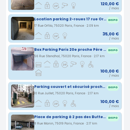
120,00 €
/ mois
Location parking 2-roues 17 rue Orfila PARIS 20e
DISPO
17 Rue Orfila, 75020 Paris, France · 2.09 km
35,00 €
/ mois
Box Parking Paris 20e proche Père Lachaise
DISPO
56 Rue Stendhal, 75020 Paris, France · 2.17 km
100,00 €
/ mois
Parking couvert et sécurisé proche des métros Gambetta et Ménilmontant.
DISPO
10 Rue Juillet, 75020 Paris, France · 2.17 km
100,00 €
/ mois
Place de parking à 2 pas des Buttes-Chaumont
DISPO
8 Rue Manin, 75019 Paris, France · 2.17 km