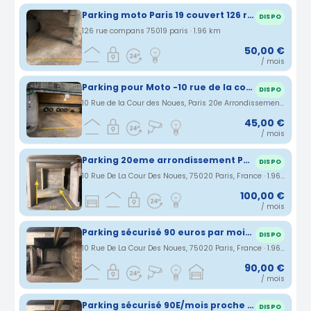
Parking moto Paris 19 couvert 126 rue Compans (75)
DISPO
126 rue compans 75019 paris · 1.96 km
50,00 €
/ mois
Parking pour Moto -10 rue de la cour des Noues - Paris 20ème - 45€/mois
DISPO
10 Rue de la Cour des Noues, Paris 20e Arrondissement, Île-de-France, France · 1.96 km
45,00 €
/ mois
Parking 20eme arrondissement Paris - Hôpital Tenon
DISPO
10 Rue De La Cour Des Noues, 75020 Paris, France · 1.96 km
100,00 €
/ mois
Parking sécurisé 90 euros par mois Paris 20ème
DISPO
10 Rue De La Cour Des Noues, 75020 Paris, France · 1.96 km
90,00 €
/ mois
Parking sécurisé 90E/mois proche métro Gambetta
DISPO