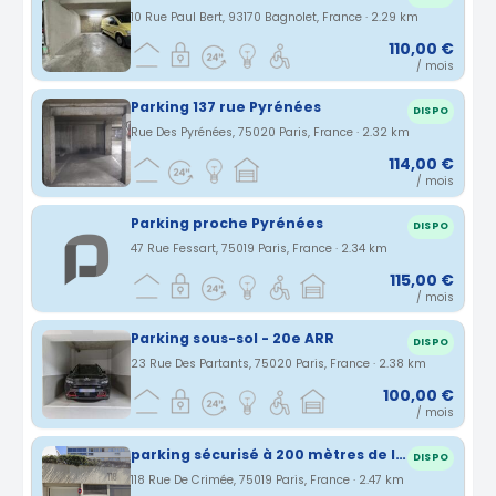
10 Rue Paul Bert, 93170 Bagnolet, France · 2.29 km
110,00 €
/ mois
Parking 137 rue Pyrénées
DISPO
Rue Des Pyrénées, 75020 Paris, France · 2.32 km
114,00 €
/ mois
Parking proche Pyrénées
DISPO
47 Rue Fessart, 75019 Paris, France · 2.34 km
115,00 €
/ mois
Parking sous-sol - 20e ARR
DISPO
23 Rue Des Partants, 75020 Paris, France · 2.38 km
100,00 €
/ mois
parking sécurisé à 200 mètres de la station laumière/ourcq (ligne 5)
DISPO
118 Rue De Crimée, 75019 Paris, France · 2.47 km