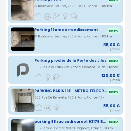
DISPO
41 Boulevard Sérurier, 75019 Paris, France · 0.89 km
Parking 19eme arrondissement
DISPO
41 Boulevard Sérurier, 75019 Paris, France · 0.89 km
35,00 €
/ mois
Parking proche de la Porte des Lilas
DISPO
85 Rue Haxo, Paris 20e Arrondissement, Île-de-France, France · 1.06 km
120,00 €
/ mois
PARKING PARIS 19E - MÉTRO TÉLÉGRAPHE - RUE DE BELLEVILLE
DISPO
285 Rue De Belleville, 75019 Paris, France · 1.1 km
85,00 €
/ mois
parking 88 rue sadi carnot 93179 Bagnolet
DISPO
88 Rue Sadi Carnot, 93170 Bagnolet, France · 1.11 km