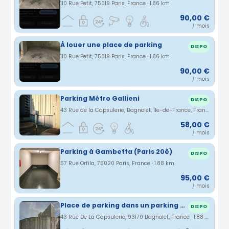
110 Rue Petit, 75019 Paris, France · 1.86 km
90,00 €
/ mois
À louer une place de parking
DISPO
110 Rue Petit, 75019 Paris, France · 1.86 km
90,00 €
/ mois
Parking Métro Gallieni
DISPO
43 Rue de la Capsulerie, Bagnolet, Île-de-France, France · 1.87 km
58,00 €
/ mois
Parking à Gambetta (Paris 20è)
DISPO
57 Rue Orfila, 75020 Paris, France · 1.88 km
95,00 €
/ mois
Place de parking dans un parking couvert et sécurisé
DISPO
43 Rue De La Capsulerie, 93170 Bagnolet, France · 1.88 km