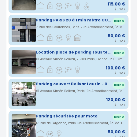
115,00 €
/ mois
Parking PARIS 20 à 1 min métro COURONNES
DISPO
7 Rue des Couronnes, Paris 20e Arrondissement, Île-de-France, France · 2.75 km
90,00 €
/ mois
Location place de parking sous terrain (buttes chaumont)
DISPO
61 Avenue Simón Bolívar, 75019 Paris, France · 2.76 km
100,00 €
/ mois
Parking couvert Bolivar Lauzin - Belleville Buttes Chaumont
DISPO
61 Avenue Simón Bolívar, Paris 19e Arrondissement, Île-de-France, France · 2.76 km
120,00 €
/ mois
Parking sécurisée pour moto
DISPO
17 Rue de l'Argonne, Paris 19e Arrondissement, Île-de-France, France · 2.79 km
50,00 €
/ mois