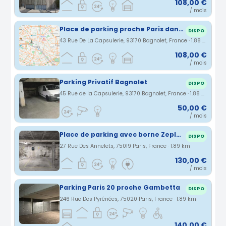
108,00 €
/ mois
Place de parking proche Paris dans un parking couvert et sécurisé
DISPO
43 Rue De La Capsulerie, 93170 Bagnolet, France · 1.88 km
108,00 €
/ mois
Parking Privatif Bagnolet
DISPO
45 Rue de la Capsulerie, 93170 Bagnolet, France · 1.88 km
50,00 €
/ mois
Place de parking avec borne Zeplug – Quartier Jourdain / Buttes Chaumont
DISPO
27 Rue Des Annelets, 75019 Paris, France · 1.89 km
130,00 €
/ mois
Parking Paris 20 proche Gambetta
DISPO
246 Rue Des Pyrénées, 75020 Paris, France · 1.89 km
140,00 €