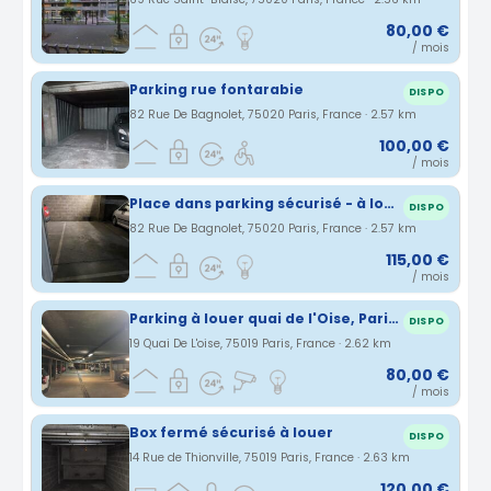
80,00 €
/ mois
Parking rue fontarabie
DISPO
82 Rue De Bagnolet, 75020 Paris, France · 2.57 km
100,00 €
/ mois
Place dans parking sécurisé - à louer
DISPO
82 Rue De Bagnolet, 75020 Paris, France · 2.57 km
115,00 €
/ mois
Parking à louer quai de l'Oise, Paris 19
DISPO
19 Quai De L'oise, 75019 Paris, France · 2.62 km
80,00 €
/ mois
Box fermé sécurisé à louer
DISPO
14 Rue de Thionville, 75019 Paris, France · 2.63 km
120,00 €