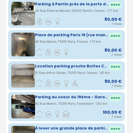
Parking à Pantin prés de la porte de Pantin Métro Hoche à 5 mns à pied de Paris , 1 minute de la piste cyclable Canal de l'Ourcq proche métro, tramway et gare RER et bus
DISPO
20 Rue Étienne Marcel, 93500 Pantin, France · 1.77 km
80,00 €
/ mois
Place de parking Paris 19 (rue manin)
DISPO
46 Rue Manin, 75019 Paris, France · 1.79 km
80,00 €
/ mois
Location parking proche Buttes Chaumont dans residence securisee
DISPO
10 Rue Arthur Rozier, 75019 Paris, France · 1.81 km
90,00 €
/ mois
Parking au coeur du 19ème - Garage - RDC - Ourcq - Danube
DISPO
42 Rue Manin, 75019 Paris, Frankreich · 1.82 km
100,00 €
/ mois
À louer une grande place de parking
DISPO