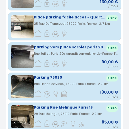
130,00 €
/ mois
Place parking facile accès - Quartier Jourdain, Couronnes, Parc de Belleville, Ménilmontant
DISPO
25 Rue Du Transvaal, 75020 Paris, France · 2.17 km
parking vers place sorbier paris 20
DISPO
Rue Juillet, Paris 20e Arrondissement, Île-de-France, France · 2.19 km
90,00 €
/ mois
Parking 75020
DISPO
Rue Henri Chevreau, 75020 Paris, France · 2.2 km
130,00 €
/ mois
Parking Rue Mélingue Paris 19
DISPO
29 Rue Mélingue, 75019 Paris, France · 2.2 km
85,00 €
/ mois