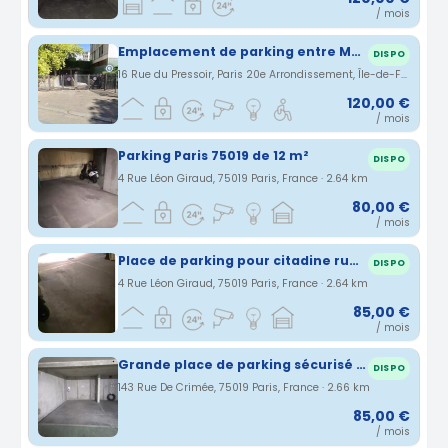
/ mois
Emplacement de parking entre Ménilmontant et Couronnes.
DISPO
16 Rue du Pressoir, Paris 20e Arrondissement, Île-de-France, France · 2.63 km
120,00 €
/ mois
Parking Paris 75019 de 12 m²
DISPO
4 Rue Léon Giraud, 75019 Paris, France · 2.64 km
80,00 €
/ mois
Place de parking pour citadine rue Crimée Léon Giraud
DISPO
4 Rue Léon Giraud, 75019 Paris, France · 2.64 km
85,00 €
/ mois
Grande place de parking sécurisé avec borne de recharge
DISPO
143 Rue De Crimée, 75019 Paris, France · 2.66 km
85,00 €
/ mois