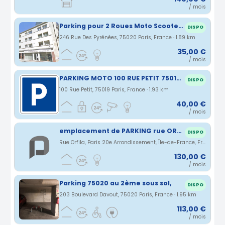
/ mois
Parking pour 2 Roues Moto Scooter Velo électrique
DISPO
246 Rue Des Pyrénées, 75020 Paris, France · 1.89 km
35,00 €
/ mois
PARKING MOTO 100 RUE PETIT 75019 PARIS
DISPO
100 Rue Petit, 75019 Paris, France · 1.93 km
40,00 €
/ mois
emplacement de PARKING rue ORFILA 75020 PARIS
DISPO
Rue Orfila, Paris 20e Arrondissement, Île-de-France, France · 1.93 km
130,00 €
/ mois
Parking 75020 au 2ème sous sol,
DISPO
203 Boulevard Davout, 75020 Paris, France · 1.95 km
113,00 €
/ mois