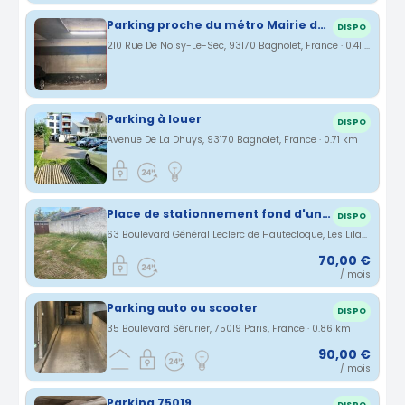
Parking proche du métro Mairie des Lilas
DISPO
210 Rue De Noisy-Le-Sec, 93170 Bagnolet, France · 0.41 km
Parking à louer
DISPO
Avenue De La Dhuys, 93170 Bagnolet, France · 0.71 km
Place de stationnement fond d'un cour
DISPO
63 Boulevard Général Leclerc de Hautecloque, Les Lilas, Île-de-France, France · 0.83 km
70,00 €
/ mois
Parking auto ou scooter
DISPO
35 Boulevard Sérurier, 75019 Paris, France · 0.86 km
90,00 €
/ mois
Parking 75019