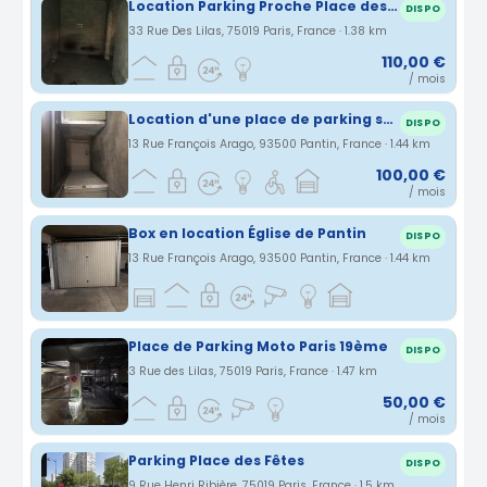
Location Parking Proche Place des Fêtes 75019
DISPO
33 Rue Des Lilas, 75019 Paris, France · 1.38 km
110,00 €
/ mois
Location d'une place de parking sécurisée à Pantin
DISPO
13 Rue François Arago, 93500 Pantin, France · 1.44 km
100,00 €
/ mois
Box en location Église de Pantin
DISPO
13 Rue François Arago, 93500 Pantin, France · 1.44 km
Place de Parking Moto Paris 19ème
DISPO
3 Rue des Lilas, 75019 Paris, France · 1.47 km
50,00 €
/ mois
Parking Place des Fêtes
DISPO
9 Rue Henri Ribière, 75019 Paris, France · 1.5 km