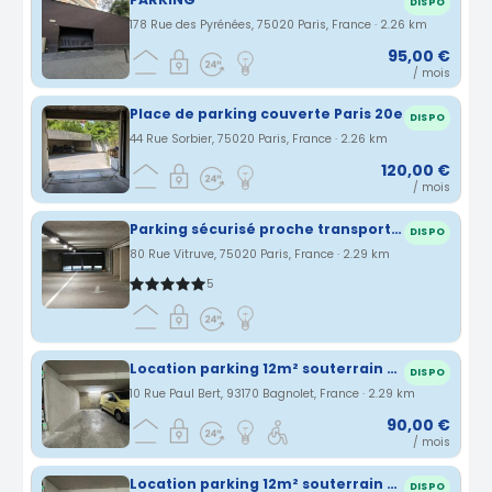
DISPO
178 Rue des Pyrénées, 75020 Paris, France · 2.26 km
95,00 €
/ mois
Place de parking couverte Paris 20e
DISPO
44 Rue Sorbier, 75020 Paris, France · 2.26 km
120,00 €
/ mois
Parking sécurisé proche transports Paris 20
DISPO
80 Rue Vitruve, 75020 Paris, France · 2.29 km
5
Location parking 12m² souterrain et sécurisé - Rue Paul Bert - Quartier coutures Bagnolet (proche ligne 9 et 3)
DISPO
10 Rue Paul Bert, 93170 Bagnolet, France · 2.29 km
90,00 €
/ mois
Location parking 12m² souterrain et sécurisé - Rue Paul Bert - Quartier coutures Bagnolet (proche ligne 9 et 3)
DISPO