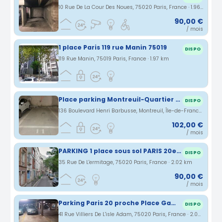
10 Rue De La Cour Des Noues, 75020 Paris, France · 1.96 km
90,00 €
/ mois
1 place Paris 119 rue Manin 75019
DISPO
119 Rue Manin, 75019 Paris, France · 1.97 km
Place parking Montreuil-Quartier Barbusse
DISPO
136 Boulevard Henri Barbusse, Montreuil, Île-de-France, France · 2.02 km
102,00 €
/ mois
PARKING 1 place sous sol PARIS 20e ermitage-jourdain
DISPO
35 Rue De L'ermitage, 75020 Paris, France · 2.02 km
90,00 €
/ mois
Parking Paris 20 proche Place Gambetta
DISPO
41 Rue Villiers De L'isle Adam, 75020 Paris, France · 2.02 km