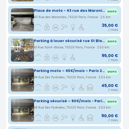
Place de moto - 43 rue des Maronites (20eme) – Parking sécurisé
DISPO
43 Rue des Maronites, 75020 Paris, France · 2.5 km
35,00 €
/ mois
Parking à louer sécurisé rue St Blaise
DISPO
61 Rue Saint-Blaise, 75020 Paris, France · 2.53 km
95,00 €
/ mois
Parking moto – 45€/mois – Paris 20ème - Métro Alexandre Dumas/Cimetière du Père Lachaise
DISPO
141 Rue Des Pyrénées, 75020 Paris, France · 2.53 km
45,00 €
/ mois
Parking sécurisé – 90€/mois - Paris 20ème - Métro Alexandre Dumas/Cimetière du Père Lachaise
DISPO
141 Rue Des Pyrénées, 75020 Paris, France · 2.53 km
90,00 €
/ mois