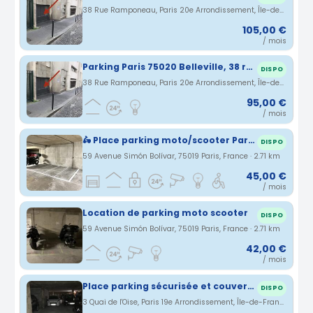
38 Rue Ramponeau, Paris 20e Arrondissement, Île-de-France, France · 2.68 km
105,00 €
/ mois
Parking Paris 75020 Belleville, 38 rue Ramponeau
DISPO
38 Rue Ramponeau, Paris 20e Arrondissement, Île-de-France, France · 2.68 km
95,00 €
/ mois
🛵 Place parking moto/scooter Paris 19e 🛵
DISPO
59 Avenue Simón Bolívar, 75019 Paris, France · 2.71 km
45,00 €
/ mois
Location de parking moto scooter
DISPO
59 Avenue Simón Bolívar, 75019 Paris, France · 2.71 km
42,00 €
/ mois
Place parking sécurisée et couverte proche Porte de la Villette
DISPO
3 Quai de l'Oise, Paris 19e Arrondissement, Île-de-France, France · 2.75 km