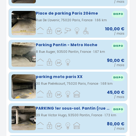
/ mois
Place de parking Paris 20ème
DISPO
Rue De L'avenir, 75020 Paris, France · 1.66 km
100,00 €
/ mois
Parking Pantin - Metro Hoche
DISPO
8 Rue Auger, 93500 Pantin, France · 1.67 km
90,00 €
/ mois
parking moto paris XX
DISPO
30 Rue Pixérécourt, 75020 Paris, France · 1.68 km
45,00 €
/ mois
PARKING 1er sous-sol. Pantin (rue Victor Hugo entre Eglise et Mairie)
DISPO
39 Rue Victor Hugo, 93500 Pantin, France · 1.73 km
80,00 €
/ mois