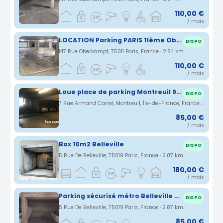
110,00 €
/ mois
LOCATION Parking PARIS 11ème Oberkampf
DISPO
147 Rue Oberkampf, 75011 Paris, France · 2.84 km
110,00 €
/ mois
Loue place de parking Montreuil 93100 porte de Montreuil
DISPO
7 Rue Armand Carrel, Montreuil, Île-de-France, France · 2.85 km
85,00 €
/ mois
Box 10m2 Belleville
DISPO
5 Rue De Belleville, 75019 Paris, France · 2.87 km
180,00 €
/ mois
Parking sécurisé métro Belleville 75019
DISPO
5 Rue De Belleville, 75019 Paris, France · 2.87 km
85,00 €