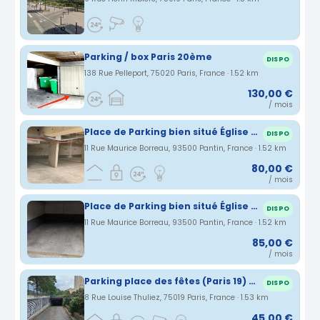
Parking / box Paris 20ème
DISPO
138 Rue Pelleport, 75020 Paris, France · 1.52 km
130,00 €
/ mois
Place de Parking bien situé Église de Pantin
DISPO
11 Rue Maurice Borreau, 93500 Pantin, France · 1.52 km
80,00 €
/ mois
Place de Parking bien situé Église de Pantin
DISPO
11 Rue Maurice Borreau, 93500 Pantin, France · 1.52 km
85,00 €
/ mois
Parking place des fêtes (Paris 19) moto scooter 2 roues
DISPO
8 Rue Louise Thuliez, 75019 Paris, France · 1.53 km
45,00 €