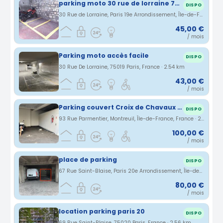
parking moto 30 rue de lorraine 75019 Paris
DISPO
30 Rue de Lorraine, Paris 19e Arrondissement, Île-de-France, France · 2.54 km
45,00 €
/ mois
Parking moto accès facile
DISPO
30 Rue De Lorraine, 75019 Paris, France · 2.54 km
43,00 €
/ mois
Parking couvert Croix de Chavaux Montreuil
DISPO
93 Rue Parmentier, Montreuil, Île-de-France, France · 2.55 km
100,00 €
/ mois
place de parking
DISPO
67 Rue Saint-Blaise, Paris 20e Arrondissement, Île-de-France, France · 2.55 km
80,00 €
/ mois
location parking paris 20
DISPO
69 Rue Saint-Blaise, 75020 Paris, France · 2.56 km