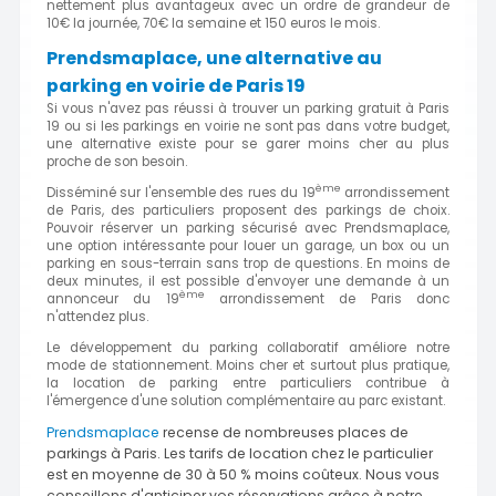
nettement plus avantageux avec un ordre de grandeur de
10€ la journée, 70€ la semaine et 150 euros le mois.
Prendsmaplace, une alternative au
parking en voirie de Paris 19
Si vous n'avez pas réussi à trouver un parking gratuit à Paris
19 ou si les parkings en voirie ne sont pas dans votre budget,
une alternative existe pour se garer moins cher au plus
proche de son besoin.
ème
Disséminé sur l'ensemble des rues du 19
arrondissement
de Paris, des particuliers proposent des parkings de choix.
Pouvoir réserver un parking sécurisé avec Prendsmaplace,
une option intéressante pour louer un garage, un box ou un
parking en sous-terrain sans trop de questions. En moins de
deux minutes, il est possible d'envoyer une demande à un
ème
annonceur du 19
arrondissement de Paris donc
n'attendez plus.
Le développement du parking collaboratif améliore notre
mode de stationnement. Moins cher et surtout plus pratique,
la location de parking entre particuliers contribue à
l'émergence d'une solution complémentaire au parc existant.
Prendsmaplace
recense de nombreuses places de
parkings à Paris. Les tarifs de location chez le particulier
est en moyenne de 30 à 50 % moins coûteux. Nous vous
conseillons d'anticiper vos réservations grâce à notre