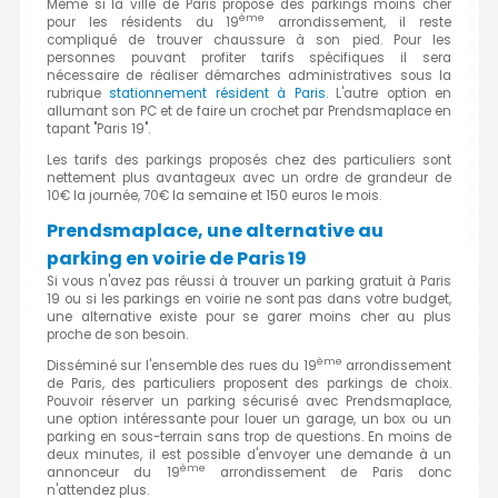
Même si la ville de Paris propose des parkings moins cher
ème
pour les résidents du 19
arrondissement, il reste
compliqué de trouver chaussure à son pied. Pour les
personnes pouvant profiter tarifs spécifiques il sera
nécessaire de réaliser démarches administratives sous la
rubrique
stationnement résident à Paris
. L'autre option en
allumant son PC et de faire un crochet par Prendsmaplace en
tapant "Paris 19".
Les tarifs des parkings proposés chez des particuliers sont
nettement plus avantageux avec un ordre de grandeur de
10€ la journée, 70€ la semaine et 150 euros le mois.
Prendsmaplace, une alternative au
parking en voirie de Paris 19
Si vous n'avez pas réussi à trouver un parking gratuit à Paris
19 ou si les parkings en voirie ne sont pas dans votre budget,
une alternative existe pour se garer moins cher au plus
proche de son besoin.
ème
Disséminé sur l'ensemble des rues du 19
arrondissement
de Paris, des particuliers proposent des parkings de choix.
Pouvoir réserver un parking sécurisé avec Prendsmaplace,
une option intéressante pour louer un garage, un box ou un
parking en sous-terrain sans trop de questions. En moins de
deux minutes, il est possible d'envoyer une demande à un
ème
annonceur du 19
arrondissement de Paris donc
n'attendez plus.