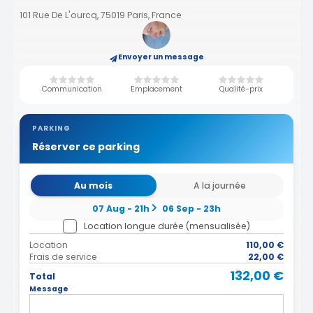
101 Rue De L'ourcq, 75019 Paris, France
Envoyer un message
Communication
Emplacement
Qualité-prix
PARKING
Réserver ce parking
Au mois
A la journée
07 Aug - 21h
06 Sep - 23h
Location longue durée (mensualisée)
Location
110,00 €
Frais de service
22,00 €
132,00 €
Total
Message