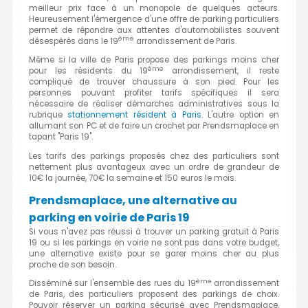
meilleur prix face à un monopole de quelques acteurs.
Heureusement l'émergence d'une offre de parking particuliers
permet de répondre aux attentes d'automobilistes souvent
ème
désespérés dans le 19
arrondissement de Paris.
Même si la ville de Paris propose des parkings moins cher
ème
pour les résidents du 19
arrondissement, il reste
compliqué de trouver chaussure à son pied. Pour les
personnes pouvant profiter tarifs spécifiques il sera
nécessaire de réaliser démarches administratives sous la
rubrique
stationnement résident à Paris
. L'autre option en
allumant son PC et de faire un crochet par Prendsmaplace en
tapant "Paris 19".
Les tarifs des parkings proposés chez des particuliers sont
nettement plus avantageux avec un ordre de grandeur de
10€ la journée, 70€ la semaine et 150 euros le mois.
Prendsmaplace, une alternative au
parking en voirie de Paris 19
Si vous n'avez pas réussi à trouver un parking gratuit à Paris
19 ou si les parkings en voirie ne sont pas dans votre budget,
une alternative existe pour se garer moins cher au plus
proche de son besoin.
ème
Disséminé sur l'ensemble des rues du 19
arrondissement
de Paris, des particuliers proposent des parkings de choix.
Pouvoir réserver un parking sécurisé avec Prendsmaplace,