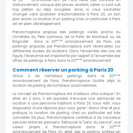
Le 20
arrondissement de Paris reste très convoité en
stationnement. Lorsque des places existent, celles-ci sont soit
trop petites ou déjà occupées. Ainsi, si vous souhaitez
changer votre quotidien d'automobiliste à Paris 20, un bon
plan existe. La location d’un parking chez un particulier à Paris
est en plein développement.
Prendsmaplace propose des parkings variés proche du
Cimetière du Père Lachaise, de la Porte de Montreuil ou de
eme
Bagnolet dans le 20
arrondissement de Paris. Les
parkings proposés par Prendsmaplace sont réservables sur
différentes durées de locations. Dans l’ensemble des cas de
figure, l’économie est importante par rapport à l’ensemble des
eme
offres de parkings à Paris dans le 20
arrondissement.
Comment réserver un parking à Paris 20
eme
Grâce à de nombreux parkings dans le 20
arrondissement de Paris, Prendsmaplace facilite déjà la
location de parking de nombreux automobilistes.
Le concept de Prendsmaplace est d’ailleurs ultra ludique ! En
effet, en 2 clics, il est possible d’envoyer une demande de
location à une personne habitant à Paris 20. Sous 48h, vous
disposerez d'une réponse pour vous garer ! Moins cher et plus
pratique, la location de parking chez un particulier est très
convoitée. De plus, Prendsmaplace contribue à de nouveaux
services entre les parisiens. Retrouver le "sens du service", une
ème
valeur propre à Prendsmaplace dans le 20
arrondissement de Paris. En effet, dès le parking, profitez-en