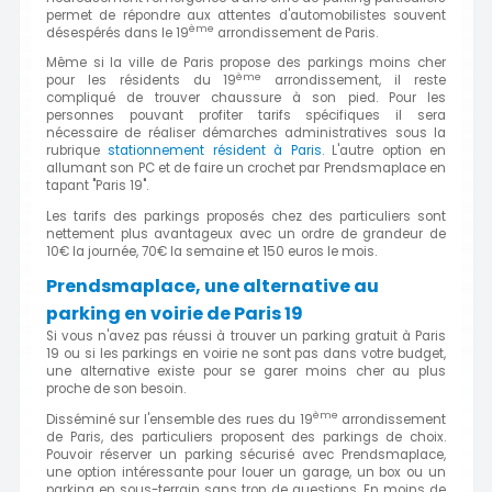
permet de répondre aux attentes d'automobilistes souvent
ème
désespérés dans le 19
arrondissement de Paris.
Même si la ville de Paris propose des parkings moins cher
ème
pour les résidents du 19
arrondissement, il reste
compliqué de trouver chaussure à son pied. Pour les
personnes pouvant profiter tarifs spécifiques il sera
nécessaire de réaliser démarches administratives sous la
rubrique
stationnement résident à Paris
. L'autre option en
allumant son PC et de faire un crochet par Prendsmaplace en
tapant "Paris 19".
Les tarifs des parkings proposés chez des particuliers sont
nettement plus avantageux avec un ordre de grandeur de
10€ la journée, 70€ la semaine et 150 euros le mois.
Prendsmaplace, une alternative au
parking en voirie de Paris 19
Si vous n'avez pas réussi à trouver un parking gratuit à Paris
19 ou si les parkings en voirie ne sont pas dans votre budget,
une alternative existe pour se garer moins cher au plus
proche de son besoin.
ème
Disséminé sur l'ensemble des rues du 19
arrondissement
de Paris, des particuliers proposent des parkings de choix.
Pouvoir réserver un parking sécurisé avec Prendsmaplace,
une option intéressante pour louer un garage, un box ou un
parking en sous-terrain sans trop de questions. En moins de