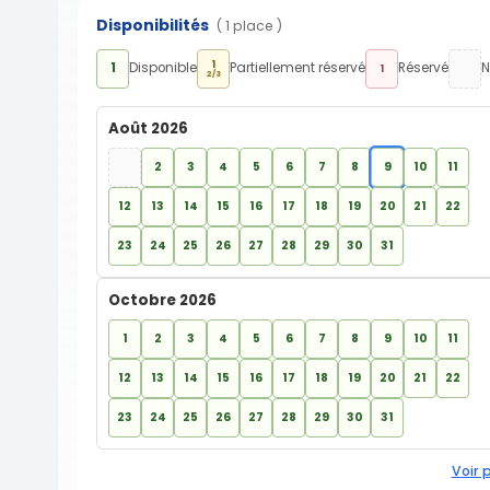
Disponibilités
( 1 place )
1
1
Disponible
Partiellement réservé
Réservé
N
1
2/3
Août 2026
2
3
4
5
6
7
8
9
10
11
12
13
14
15
16
17
18
19
20
21
22
23
24
25
26
27
28
29
30
31
Octobre 2026
1
2
3
4
5
6
7
8
9
10
11
12
13
14
15
16
17
18
19
20
21
22
23
24
25
26
27
28
29
30
31
Voir 