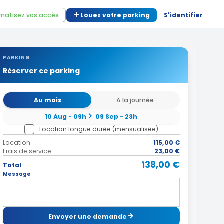
matisez vos accès
Louez votre parking
S'identifier
PARKING
Réserver ce parking
Au mois
A la journée
10 Aug - 09h
09 Sep - 23h
Location longue durée (mensualisée)
Location
115,00 €
Frais de service
23,00 €
138,00 €
Total
Message
Envoyer une demande