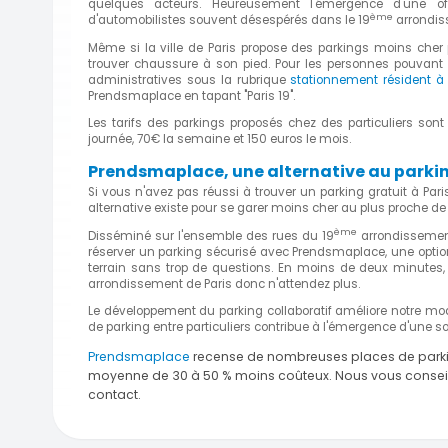
quelques acteurs. Heureusement l'émergence d'une off
ème
d'automobilistes souvent désespérés dans le 19
arrondis
Même si la ville de Paris propose des parkings moins cher 
trouver chaussure à son pied. Pour les personnes pouvant pr
administratives sous la rubrique
stationnement résident à 
Prendsmaplace en tapant "Paris 19".
Les tarifs des parkings proposés chez des particuliers so
journée, 70€ la semaine et 150 euros le mois.
Prendsmaplace, une alternative au parking 
Si vous n'avez pas réussi à trouver un parking gratuit à Pari
alternative existe pour se garer moins cher au plus proche de
ème
Disséminé sur l'ensemble des rues du 19
arrondissement 
réserver un parking sécurisé avec Prendsmaplace, une optio
terrain sans trop de questions. En moins de deux minutes
arrondissement de Paris donc n'attendez plus.
Le développement du parking collaboratif améliore notre mode
de parking entre particuliers contribue à l'émergence d'une s
Prendsmaplace
recense de nombreuses places de parkings 
moyenne de 30 à 50 % moins coûteux. Nous vous conseillo
contact.