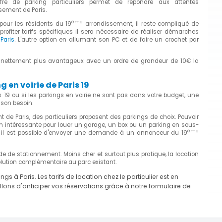
re de parking particuliers permet de répondre aux attentes
sement de Paris.
ème
pour les résidents du 19
arrondissement, il reste compliqué de
ofiter tarifs spécifiques il sera nécessaire de réaliser démarches
Paris
. L'autre option en allumant son PC et de faire un crochet par
nt nettement plus avantageux avec un ordre de grandeur de 10€ la
en voirie de Paris 19
s 19 ou si les parkings en voirie ne sont pas dans votre budget, une
 son besoin.
de Paris, des particuliers proposent des parkings de choix. Pouvoir
n intéressante pour louer un garage, un box ou un parking en sous-
ème
, il est possible d'envoyer une demande à un annonceur du 19
 de stationnement. Moins cher et surtout plus pratique, la location
olution complémentaire au parc existant.
à Paris. Les tarifs de location chez le particulier est en
ns d'anticiper vos réservations grâce à notre formulaire de