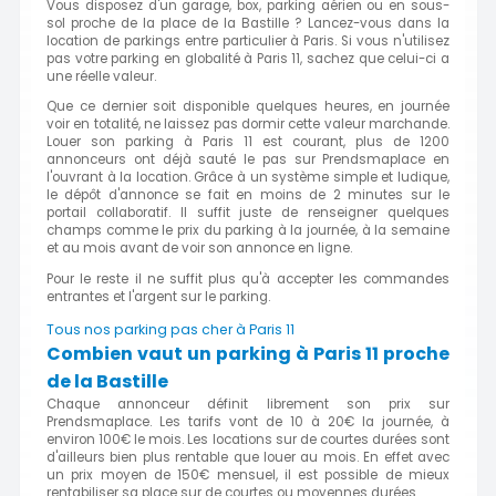
Vous disposez d'un garage, box, parking aérien ou en sous-
sol proche de la place de la Bastille ? Lancez-vous dans la
location de parkings entre particulier à Paris. Si vous n'utilisez
pas votre parking en globalité à Paris 11, sachez que celui-ci a
une réelle valeur.
Que ce dernier soit disponible quelques heures, en journée
voir en totalité, ne laissez pas dormir cette valeur marchande.
Louer son parking à Paris 11 est courant, plus de 1200
annonceurs ont déjà sauté le pas sur Prendsmaplace en
l'ouvrant à la location. Grâce à un système simple et ludique,
le dépôt d'annonce se fait en moins de 2 minutes sur le
portail collaboratif. Il suffit juste de renseigner quelques
champs comme le prix du parking à la journée, à la semaine
et au mois avant de voir son annonce en ligne.
Pour le reste il ne suffit plus qu'à accepter les commandes
entrantes et l'argent sur le parking.
Tous nos parking pas cher à Paris 11
Combien vaut un parking à Paris 11 proche
de la Bastille
Chaque annonceur définit librement son prix sur
Prendsmaplace. Les tarifs vont de 10 à 20€ la journée, à
environ 100€ le mois. Les locations sur de courtes durées sont
d'ailleurs bien plus rentable que louer au mois. En effet avec
un prix moyen de 150€ mensuel, il est possible de mieux
rentabiliser sa place sur de courtes ou moyennes durées.