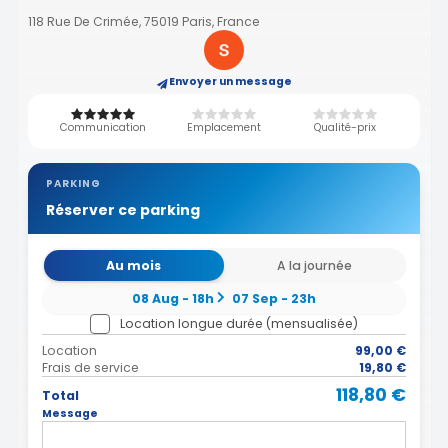
118 Rue De Crimée, 75019 Paris, France
Envoyer un message
Communication
Emplacement
Qualité-prix
PARKING
Réserver ce parking
Au mois
A la journée
08 Aug - 18h
07 Sep - 23h
Location longue durée (mensualisée)
Location
99,00 €
Frais de service
19,80 €
118,80 €
Total
Message