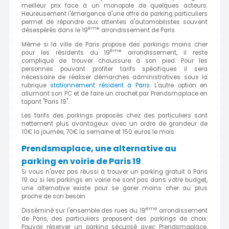
meilleur prix face à un monopole de quelques acteurs.
Heureusement l'émergence d'une offre de parking particuliers
permet de répondre aux attentes d'automobilistes souvent
ème
désespérés dans le 19
arrondissement de Paris.
Même si la ville de Paris propose des parkings moins cher
ème
pour les résidents du 19
arrondissement, il reste
compliqué de trouver chaussure à son pied. Pour les
personnes pouvant profiter tarifs spécifiques il sera
nécessaire de réaliser démarches administratives sous la
rubrique
stationnement résident à Paris
. L'autre option en
allumant son PC et de faire un crochet par Prendsmaplace en
tapant "Paris 19".
Les tarifs des parkings proposés chez des particuliers sont
nettement plus avantageux avec un ordre de grandeur de
10€ la journée, 70€ la semaine et 150 euros le mois.
Prendsmaplace, une alternative au
parking en voirie de Paris 19
Si vous n'avez pas réussi à trouver un parking gratuit à Paris
19 ou si les parkings en voirie ne sont pas dans votre budget,
une alternative existe pour se garer moins cher au plus
proche de son besoin.
ème
Disséminé sur l'ensemble des rues du 19
arrondissement
de Paris, des particuliers proposent des parkings de choix.
Pouvoir réserver un parking sécurisé avec Prendsmaplace,