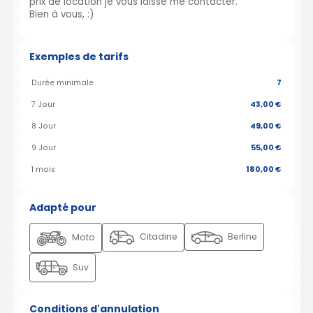
prix de location je vous laisse me contacter.
Bien à vous, :)
Exemples de tarifs
Durée minimale
7
7 Jour
43,00 €
8 Jour
49,00 €
9 Jour
55,00 €
1 mois
180,00 €
Adapté pour
Citadine
Berline
Moto
Suv
Conditions d'annulation