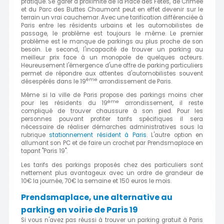
pratique. Se garer à proximité de la Place des Fêtes, de Crimée
et du Parc des Buttes Chaumont peut en effet devenir sur le
terrain un vrai cauchemar. Avec une tarification différenciée à
Paris entre les résidents urbains et les automobilistes de
passage, le problème est toujours le même. Le premier
problème est le manque de parkings au plus proche de son
besoin. Le second, l'incapacité de trouver un parking au
meilleur prix face à un monopole de quelques acteurs.
Heureusement l'émergence d'une offre de parking particuliers
permet de répondre aux attentes d'automobilistes souvent
ème
désespérés dans le 19
arrondissement de Paris.
Même si la ville de Paris propose des parkings moins cher
ème
pour les résidents du 19
arrondissement, il reste
compliqué de trouver chaussure à son pied. Pour les
personnes pouvant profiter tarifs spécifiques il sera
nécessaire de réaliser démarches administratives sous la
rubrique
stationnement résident à Paris
. L'autre option en
allumant son PC et de faire un crochet par Prendsmaplace en
tapant "Paris 19".
Les tarifs des parkings proposés chez des particuliers sont
nettement plus avantageux avec un ordre de grandeur de
10€ la journée, 70€ la semaine et 150 euros le mois.
Prendsmaplace, une alternative au
parking en voirie de Paris 19
Si vous n'avez pas réussi à trouver un parking gratuit à Paris