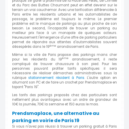
pratique. Se garer à proximité de la Place des Fêtes, de Crimée
et du Parc des Buttes Chaumont peut en effet devenir sur le
terrain un vrai cauchemar. Avec une tarification différenciée à
Paris entre les résidents urbains et les automobilistes de
passage, le problème est toujours le même. Le premier
problème est le manque de parkings au plus proche de son
besoin. Le second, l'incapacité de trouver un parking au
meilleur prix face à un monopole de quelques acteurs.
Heureusement l'émergence d'une offre de parking particuliers
permet de répondre aux attentes d'automobilistes souvent
ème
désespérés dans le 19
arrondissement de Paris.
Même si la ville de Paris propose des parkings moins cher
ème
pour les résidents du 19
arrondissement, il reste
compliqué de trouver chaussure à son pied. Pour les
personnes pouvant profiter tarifs spécifiques il sera
nécessaire de réaliser démarches administratives sous la
rubrique
stationnement résident à Paris
. L'autre option en
allumant son PC et de faire un crochet par Prendsmaplace en
tapant "Paris 19".
Les tarifs des parkings proposés chez des particuliers sont
nettement plus avantageux avec un ordre de grandeur de
10€ la journée, 70€ la semaine et 150 euros le mois.
Prendsmaplace, une alternative au
parking en voirie de Paris 19
Si vous n'avez pas réussi à trouver un parking gratuit à Paris