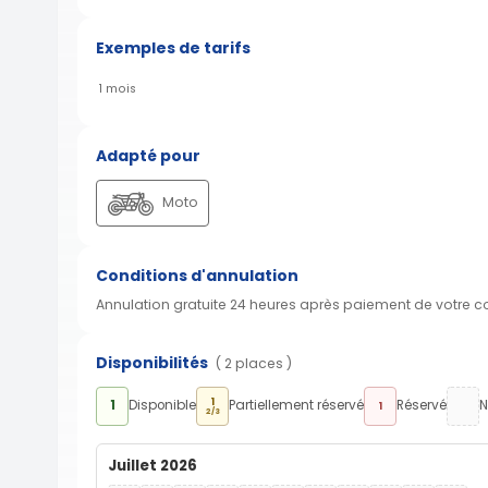
Exemples de tarifs
1 mois
Adapté pour
Moto
Conditions d'annulation
Annulation gratuite 24 heures après paiement de votre 
Disponibilités
( 2 places )
1
1
Disponible
Partiellement réservé
Réservé
N
1
2/3
Juillet 2026