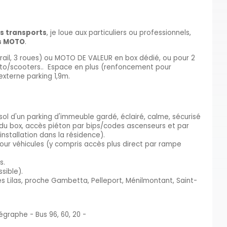
us transports
, je loue aux particuliers ou professionnels,
s MOTO
.
rail, 3 roues) ou MOTO DE VALEUR en box dédié, ou pour 2
to/scooters.. Espace en plus (renfoncement pour
externe parking 1,9m.
sol d'un parking d'immeuble gardé, éclairé, calme, sécurisé
 du box, accès piéton par bips/codes ascenseurs et par
installation dans la résidence).
our véhicules (y compris accès plus direct par rampe
s.
sible).
es Lilas, proche Gambetta, Pelleport, Ménilmontant, Saint-
légraphe - Bus 96, 60, 20 -