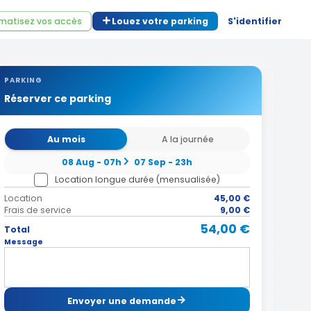
matisez vos accès
Louez votre parking
S'identifier
PARKING
Réserver ce parking
Au mois
A la journée
08 Aug - 07h
07 Sep - 23h
Location longue durée (mensualisée)
Location
45,00 €
Frais de service
9,00 €
54,00 €
Total
Message
Envoyer une demande