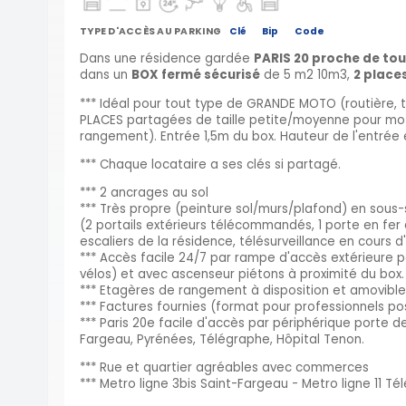
TYPE D'ACCÈS AU PARKING
Clé
Bip
Code
Dans une résidence gardée
PARIS 20 proche de to
dans un
BOX fermé sécurisé
de 5 m2 10m3,
2 place
*** Idéal pour tout type de GRANDE MOTO (routière, t
PLACES partagées de taille petite/moyenne pour mo
rangement). Entrée 1,5m du box. Hauteur de l'entrée 
*** Chaque locataire a ses clés si partagé.
*** 2 ancrages au sol
*** Très propre (peinture sol/murs/plafond) en sous-
(2 portails extérieurs télécommandés, 1 porte en fer
escaliers de la résidence, télésurveillance en cours d'
*** Accès facile 24/7 par rampe d'accès extérieure p
vélos) et avec ascenseur piétons à proximité du box.
*** Etagères de rangement à disposition et amovible
*** Factures fournies (format pour professionnels pos
*** Paris 20e facile d'accès par périphérique porte d
Fargeau, Pyrénées, Télégraphe, Hôpital Tenon.
*** Rue et quartier agréables avec commerces
*** Metro ligne 3bis Saint-Fargeau - Metro ligne 11 Té