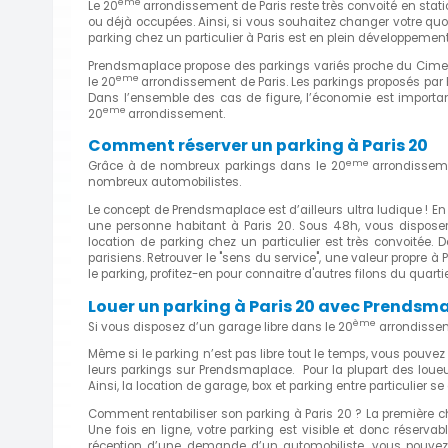
eme
Le 20
arrondissement de Paris reste très convoité en statio
ou déjà occupées. Ainsi, si vous souhaitez changer votre quot
parking chez un particulier à Paris est en plein développement
Prendsmaplace propose des parkings variés proche du Cimeti
eme
le 20
arrondissement de Paris. Les parkings proposés par 
Dans l’ensemble des cas de figure, l’économie est importan
eme
20
arrondissement.
Comment réserver un parking à Paris 20
eme
Grâce à de nombreux parkings dans le 20
arrondisseme
nombreux automobilistes.
Le concept de Prendsmaplace est d’ailleurs ultra ludique ! En 
une personne habitant à Paris 20. Sous 48h, vous disposere
location de parking chez un particulier est très convoitée.
parisiens. Retrouver le "sens du service", une valeur propre
le parking, profitez-en pour connaitre d'autres filons du quartie
Louer un parking à Paris 20 avec Prendsm
ème
Si vous disposez d’un garage libre dans le 20
arrondissem
Même si le parking n’est pas libre tout le temps, vous pouvez
leurs parkings sur Prendsmaplace. Pour la plupart des loueurs,
Ainsi, la location de garage, box et parking entre particulier s
Comment rentabiliser son parking à Paris 20 ? La première ch
Une fois en ligne, votre parking est visible et donc réserva
réception d’une demande d’un automobiliste, vous pouvez