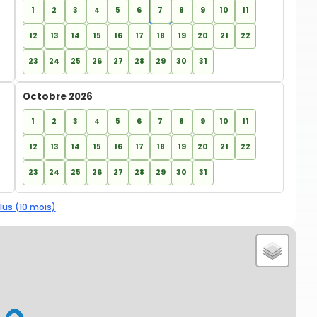
1
2
3
4
5
6
7
8
9
10
11
12
13
14
15
16
17
18
19
20
21
22
23
24
25
26
27
28
29
30
31
Octobre 2026
1
2
3
4
5
6
7
8
9
10
11
12
13
14
15
16
17
18
19
20
21
22
23
24
25
26
27
28
29
30
31
lus (10 mois)