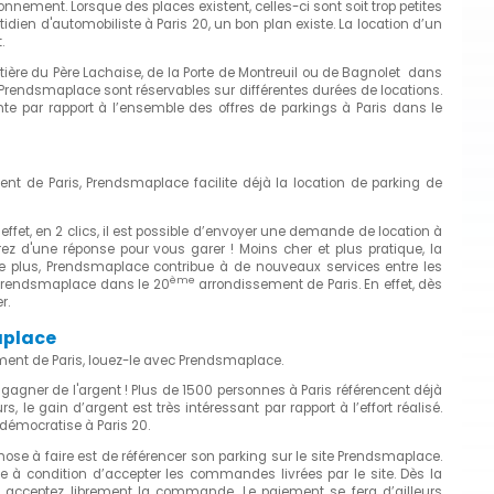
nnement. Lorsque des places existent, celles-ci sont soit trop petites
idien d'automobiliste à Paris 20, un bon plan existe. La location d’un
.
ère du Père Lachaise, de la Porte de Montreuil ou de Bagnolet dans
Prendsmaplace sont réservables sur différentes durées de locations.
te par rapport à l’ensemble des offres de parkings à Paris dans le
nt de Paris, Prendsmaplace facilite déjà la location de parking de
effet, en 2 clics, il est possible d’envoyer une demande de location à
z d'une réponse pour vous garer ! Moins cher et plus pratique, la
 De plus, Prendsmaplace contribue à de nouveaux services entre les
ème
 à Prendsmaplace dans le 20
arrondissement de Paris. En effet, dès
r.
aplace
ent de Paris, louez-le avec Prendsmaplace.
 gagner de l'argent ! Plus de 1500 personnes à Paris référencent déjà
 le gain d’argent est très intéressant par rapport à l’effort réalisé.
e démocratise à Paris 20.
ose à faire est de référencer son parking sur le site Prendsmaplace.
ble à condition d’accepter les commandes livrées par le site. Dès la
 acceptez librement la commande. Le paiement se fera d’ailleurs