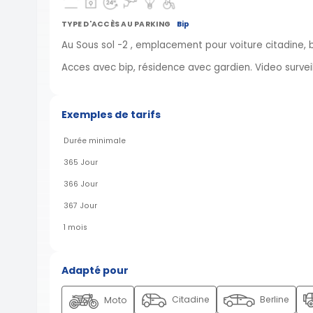
TYPE D'ACCÈS AU PARKING
Bip
Au Sous sol -2 , emplacement pour voiture citadine, ber
Acces avec bip, résidence avec gardien. Video survei
Exemples de tarifs
Durée minimale
365 Jour
366 Jour
367 Jour
1 mois
Adapté pour
Citadine
Berline
Moto