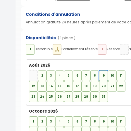
Conditions d'annulation
Annulation gratuite 24 heures après paiement de votre 
Disponibilités
( 1 place )
1
1
Disponible
Partiellement réservé
Réservé
N
1
2/3
Août 2026
2
3
4
5
6
7
8
9
10
11
12
13
14
15
16
17
18
19
20
21
22
23
24
25
26
27
28
29
30
31
Octobre 2026
1
2
3
4
5
6
7
8
9
10
11