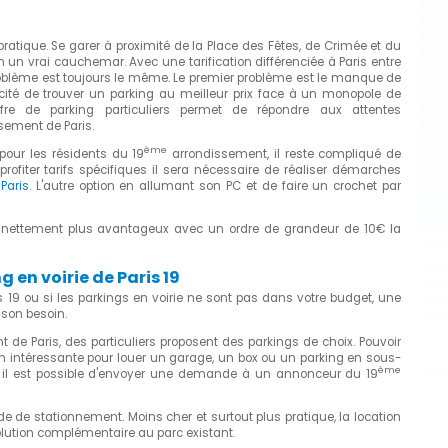
 pratique. Se garer à proximité de la Place des Fêtes, de Crimée et du
 un vrai cauchemar. Avec une tarification différenciée à Paris entre
problème est toujours le même. Le premier problème est le manque de
cité de trouver un parking au meilleur prix face à un monopole de
re de parking particuliers permet de répondre aux attentes
sement de Paris.
ème
pour les résidents du 19
arrondissement, il reste compliqué de
ofiter tarifs spécifiques il sera nécessaire de réaliser démarches
Paris
. L'autre option en allumant son PC et de faire un crochet par
nt nettement plus avantageux avec un ordre de grandeur de 10€ la
en voirie de Paris 19
s 19 ou si les parkings en voirie ne sont pas dans votre budget, une
 son besoin.
de Paris, des particuliers proposent des parkings de choix. Pouvoir
n intéressante pour louer un garage, un box ou un parking en sous-
ème
, il est possible d'envoyer une demande à un annonceur du 19
 de stationnement. Moins cher et surtout plus pratique, la location
olution complémentaire au parc existant.