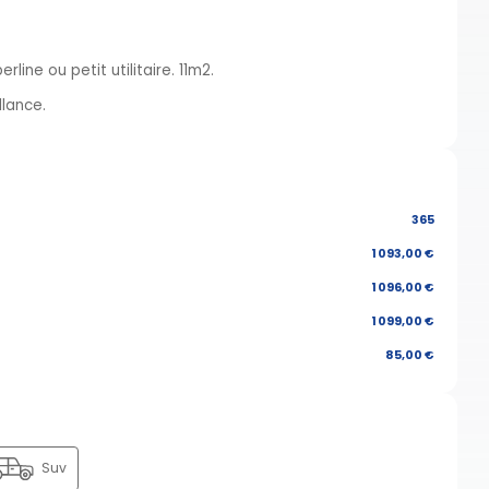
line ou petit utilitaire. 11m2.
llance.
365
1 093,00 €
1 096,00 €
1 099,00 €
85,00 €
Suv