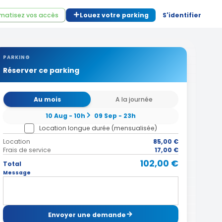
matisez vos accès
Louez votre parking
S'identifier
PARKING
Réserver ce parking
Au mois
A la journée
10 Aug - 10h
09 Sep - 23h
Location longue durée (mensualisée)
Location
85,00 €
Frais de service
17,00 €
102,00 €
Total
Message
Envoyer une demande