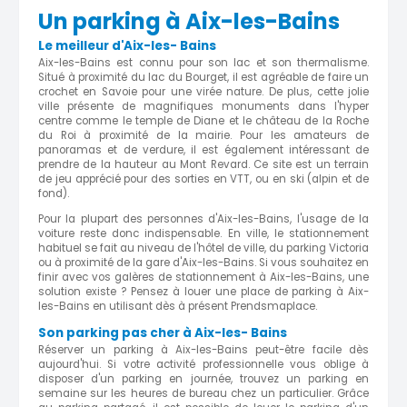
Un parking à Aix-les-Bains
Le meilleur d'Aix-les- Bains
Aix-les-Bains est connu pour son lac et son thermalisme.
Situé à proximité du lac du Bourget, il est agréable de faire un
crochet en Savoie pour une virée nature. De plus, cette jolie
ville présente de magnifiques monuments dans l'hyper
centre comme le temple de Diane et le château de la Roche
du Roi à proximité de la mairie. Pour les amateurs de
panoramas et de verdure, il est également intéressant de
prendre de la hauteur au Mont Revard. Ce site est un terrain
de jeu apprécié pour des sorties en VTT, ou en ski (alpin et de
fond).
Pour la plupart des personnes d'Aix-les-Bains, l'usage de la
voiture reste donc indispensable. En ville, le stationnement
habituel se fait au niveau de l'hôtel de ville, du parking Victoria
ou à proximité de la gare d'Aix-les-Bains. Si vous souhaitez en
finir avec vos galères de stationnement à Aix-les-Bains, une
solution existe ? Pensez à louer une place de parking à Aix-
les-Bains en utilisant dès à présent Prendsmaplace.
Son parking pas cher à Aix-les- Bains
Réserver un parking à Aix-les-Bains peut-être facile dès
aujourd'hui. Si votre activité professionnelle vous oblige à
disposer d'un parking en journée, trouvez un parking en
semaine sur les heures de bureau chez un particulier. Grâce