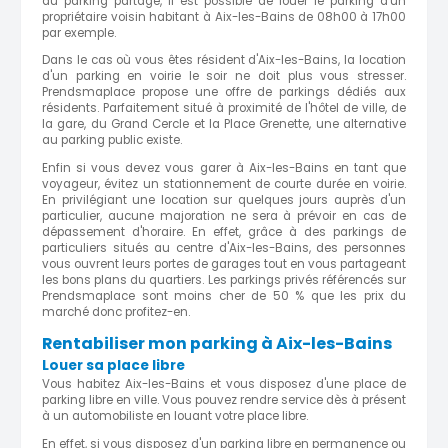
au parking partagé, il est possible de louer le parking d'un
propriétaire voisin habitant à Aix-les-Bains de 08h00 à 17h00
par exemple.
Dans le cas où vous êtes résident d'Aix-les-Bains, la location
d'un parking en voirie le soir ne doit plus vous stresser.
Prendsmaplace propose une offre de parkings dédiés aux
résidents. Parfaitement situé à proximité de l'hôtel de ville, de
la gare, du Grand Cercle et la Place Grenette, une alternative
au parking public existe.
Enfin si vous devez vous garer à Aix-les-Bains en tant que
voyageur, évitez un stationnement de courte durée en voirie.
En privilégiant une location sur quelques jours auprès d'un
particulier, aucune majoration ne sera à prévoir en cas de
dépassement d'horaire. En effet, grâce à des parkings de
particuliers situés au centre d'Aix-les-Bains, des personnes
vous ouvrent leurs portes de garages tout en vous partageant
les bons plans du quartiers. Les parkings privés référencés sur
Prendsmaplace sont moins cher de 50 % que les prix du
marché donc profitez-en.
Rentabiliser mon parking à Aix-les-Bains
Louer sa place libre
Vous habitez Aix-les-Bains et vous disposez d'une place de
parking libre en ville. Vous pouvez rendre service dès à présent
à un automobiliste en louant votre place libre.
En effet, si vous disposez d'un parking libre en permanence ou