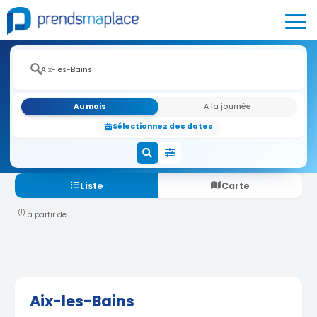
Au mois
A la journée
Sélectionnez des dates
Liste
Carte
(1)
à partir de
Aix-les-Bains